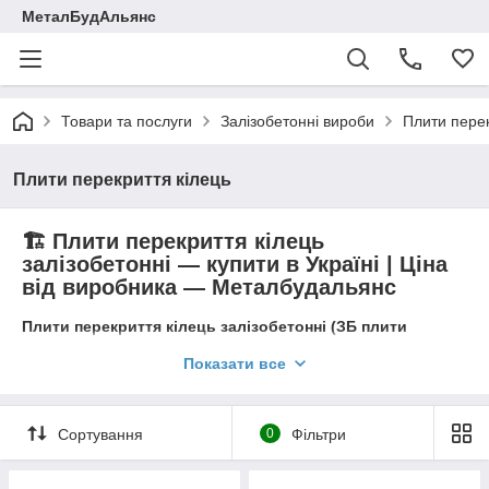
МеталБудАльянс
Товари та послуги
Залізобетонні вироби
Плити перек
Плити перекриття кілець
🏗️ Плити перекриття кілець
залізобетонні — купити в Україні | Ціна
від виробника — Металбудальянс
Плити перекриття кілець залізобетонні (ЗБ плити
перекриття колодязів, плити перекриття КС, плити ПП,
Показати все
плита під люк)
— це міцні армовані елементи, призначені
для перекриття каналізаційних, водопровідних, оглядових,
дренажних та телекомунікаційних колодязів.
Сортування
0
Фільтри
Плити виготовляються з важкого бетону класу
B20–B30
,
армованого сталлю
A400/A500
, що забезпечує високу несучу
здатність, довговічність, морозостійкість та стійкість до вологи