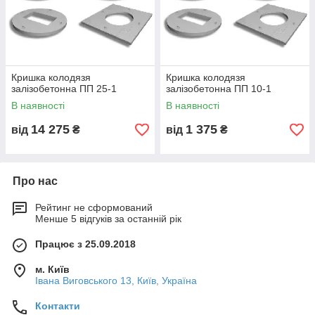
Марка
Діаметр
Товщин
Отвір
Вага, кг
Призна
плити
, мм
а, мм
під люк
чення
ПП 10
1000
100–120
є/немає
120–180
кільця
КС-10
ПП 12
1200
120–150
є/немає
180–300
кільця
Кришка колодязя
Кришка колодязя
залізобетонна ПП 25-1
залізобетонна ПП 10-1
КС-12
В наявності
В наявності
ПП 15
1500
140–180
є/немає
350–550
кільця
КС-15
14 275
1 375
від
₴
від
₴
ПП 20
2000
160–200
є
700–
великі
1000
інженер
ні
Про нас
колодязі
ППТ/
різні
різні
під люк
індивіду
спецпри
Рейтинг не сформований
Менше 5 відгуків за останній рік
ППЛ
ально
значенн
я
Працює з 25.09.2018
⚙️ Технічні характеристики
м. Київ
Івана Виговського 13, Київ, Україна
Параметр
Значення
Контакти
Клас бетону
B20–B30