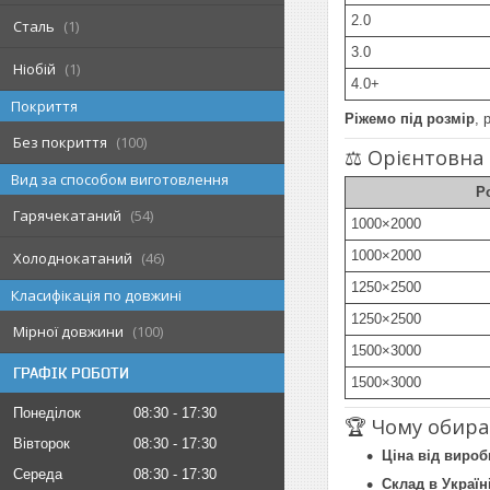
2.0
Сталь
1
3.0
Ніобій
1
4.0+
Покриття
Ріжемо під розмір
, 
Без покриття
100
⚖️ Орієнтовна
Вид за способом виготовлення
Р
Гарячекатаний
54
1000×2000
1000×2000
Холоднокатаний
46
1250×2500
Класифікація по довжині
1250×2500
Мірної довжини
100
1500×3000
ГРАФІК РОБОТИ
1500×3000
Понеділок
08:30
17:30
🏆 Чому обир
Вівторок
08:30
17:30
Ціна від вироб
Середа
08:30
17:30
Склад в Україн