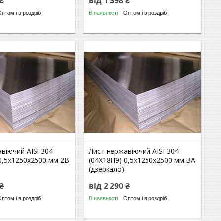
 ₴
від 1 398 ₴
Оптом і в роздріб
В наявності
Оптом і в роздріб
віючий AISI 304
Лист нержавіючий AISI 304
0,5х1250х2500 мм 2В
(04Х18Н9) 0,5х1250х2500 мм ВА
(дзеркало)
 ₴
від 2 290 ₴
Оптом і в роздріб
В наявності
Оптом і в роздріб