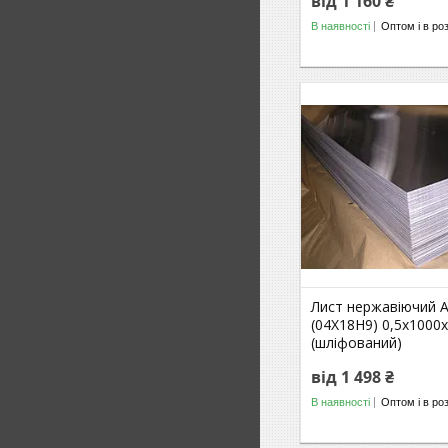
від 1 160 ₴
В наявності
Оптом і в ро
Лист нержавіючий A
(04Х18Н9) 0,5х1000
(шліфований)
від 1 498 ₴
В наявності
Оптом і в ро