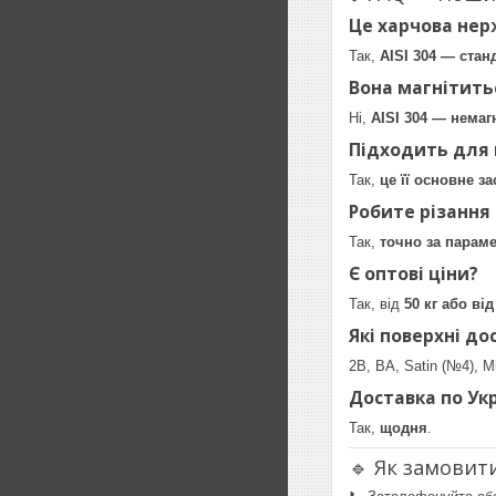
Це харчова нер
Так,
AISI 304 — стан
Вона магнітить
Ні,
AISI 304 — немаг
Підходить для 
Так,
це її основне з
Робите різання 
Так,
точно за парам
Є оптові ціни?
Так, від
50 кг або ві
Які поверхні до
2B, BA, Satin (№4), Mi
Доставка по Укр
Так,
щодня
.
🔹 Як замовит