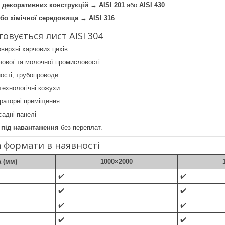
 декоративних конструкцій
→
AISI 201
або
AISI 430
бо хімічної середовища
→
AISI 316
овується лист AISI 304
оверхні харчових цехів
чової та молочної промисловості
ості, трубопроводи
 технологічні кожухи
ораторні приміщення
садні панелі
 під навантаження
без переплат.
 формати в наявності
 (мм)
1000×2000
✔️
✔️
✔️
✔️
✔️
✔️
✔️
✔️