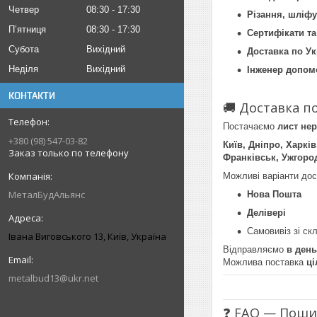
Четвер
08:30
17:30
Різання, шліф
Пʼятниця
08:30
17:30
Сертифікати та
Субота
Вихідний
Доставка по Ук
Неділя
Вихідний
Інженер допомо
КОНТАКТИ
🚚 Доставка по
Постачаємо
лист нер
+380 (98) 547-03-82
Київ, Дніпро, Харкі
Заказ только по телефону
Франківськ, Ужгород
Можливі варіанти дос
МеталБудАльянс
Нова Пошта
Делівері
Самовивіз зі ск
Івана Виговського 13, Київ, Україна
Відправляємо
в ден
Можлива поставка
ці
metalbud13@ukr.net
❓ FAQ — Поши