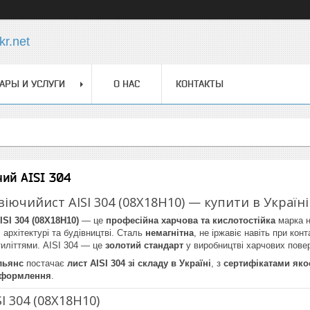
r.net
АРЫ И УСЛУГИ
О НАС
КОНТАКТЫ
ий AISI 304
віючийист AISI 304 (08Х18Н10) — купити в Украї
SI 304 (08Х18Н10)
— це
професійна харчова та кислотостійка
марка н
 архітектурі та будівництві. Сталь
немагнітна
, не іржавіє навіть при кон
тиліттями. AISI 304 — це
золотий стандарт
у виробництві харчових пове
льянс
постачає
лист AISI 304 зі складу в Україні
, з
сертифікатами яко
оформлення
.
I 304 (08Х18Н10)