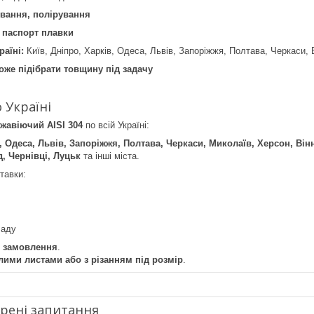
ування, полірування
 паспорт плавки
раїні:
Київ, Дніпро, Харків, Одеса, Львів, Запоріжжя, Полтава, Черкаси, В
же підібрати товщину під задачу
 Україні
жавіючий AISI 304
по всій Україні:
в, Одеса, Львів, Запоріжжя, Полтава, Черкаси, Миколаїв, Херсон, Ві
, Чернівці, Луцьк
та інші міста.
тавки:
ладу
ь замовлення
.
лими листами або з різанням під розмір
.
рені запитання