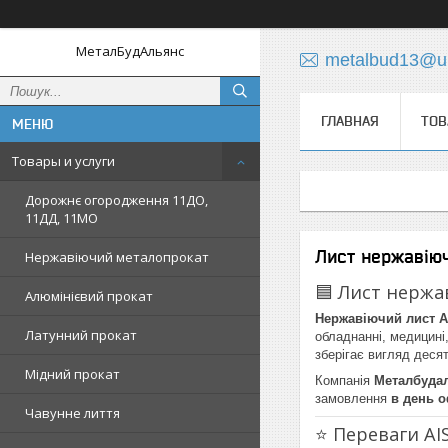
МеталБудАльянс
metalbud13@uk
ГЛАВНАЯ
ТОВ
Товары и услуги
Дорожнє огородження 11ДО,
11ДД, 11МО
Лист нержавіюч
Нержавіючий металопрокат
🟦 Лист нержа
Алюмінієвий прокат
Нержавіючий лист AI
Латунний прокат
обладнанні, медицині,
зберігає вигляд деся
Мідний прокат
Компанія
Металбуда
замовлення
в день 
Чавунне лиття
⭐ Переваги AIS