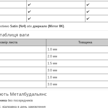
✔️
✔️
✔️
✔️
✔️
✔️
робимо
Satin (№4)
або
дзеркало (Mirror 8K)
.
 таблиця ваги
озмір листа
Товщина
1.0 мм
2.0 мм
1.5 мм
3.0 мм
1.0 мм
3.0 мм
ають Металбудальянс
ника
без посередників
і
, відправка в день замовлення