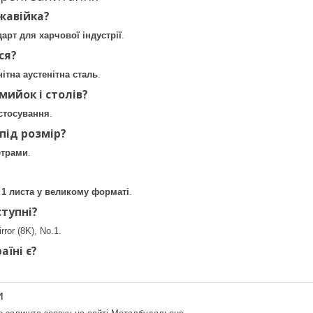
жавійка?
дарт для харчової індустрії
.
ся?
нітна аустенітна сталь
.
мийок і столів?
астосування
.
під розмір?
етрами
.
д 1 листа у великому форматі
.
ступні?
rror (8K), No.1.
аїні є?
и