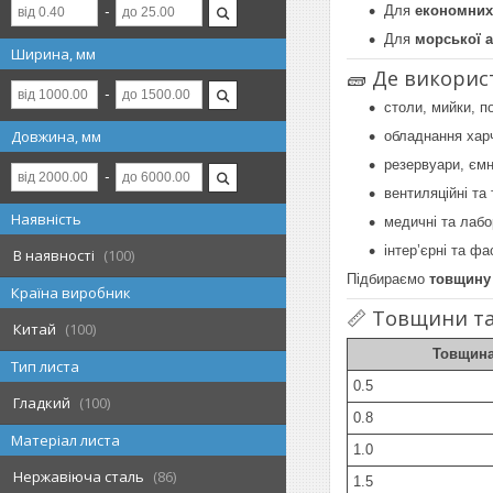
Для
економних
Для
морської а
Ширина, мм
🧱 Де використ
столи, мийки, п
Довжина, мм
обладнання хар
резервуари, ємн
вентиляційні та
Наявність
медичні та лаб
інтер’єрні та фа
В наявності
100
Підбираємо
товщину
Країна виробник
📏 Товщини та
Китай
100
Товщина
Тип листа
0.5
Гладкий
100
0.8
Матеріал листа
1.0
Нержавіюча сталь
86
1.5