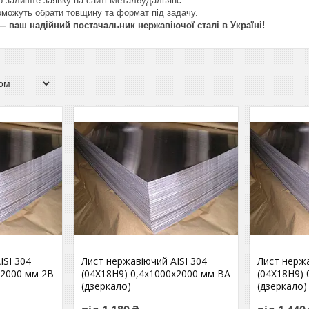
о залиште заявку на сайті Металбудальянс.
оможуть обрати товщину та формат під задачу.
 ваш надійний постачальник нержавіючої сталі в Україні!
ISI 304
Лист нержавіючий AISI 304
Лист нержа
х2000 мм 2В
(04Х18Н9) 0,4х1000х2000 мм ВА
(04Х18Н9) 
(дзеркало)
(дзеркало)