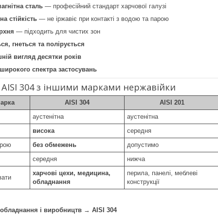
магнітна сталь
— професійний стандарт харчової галузі
на стійкість
— не іржавіє при контакті з водою та парою
ерхня
— підходить для чистих зон
ся, гнеться та полірується
шній вигляд десятки років
 широкого спектра застосувань
 AISI 304 з іншими марками нержавійки
Марка
AISI 304
AISI 201
аустенітна
аустенітна
висока
середня
арою
без обмежень
допустимо
середня
нижча
харчові цехи, медицина,
перила, панелі, меблеві
вати
обладнання
конструкції
 обладнання і виробництв
→
AISI 304