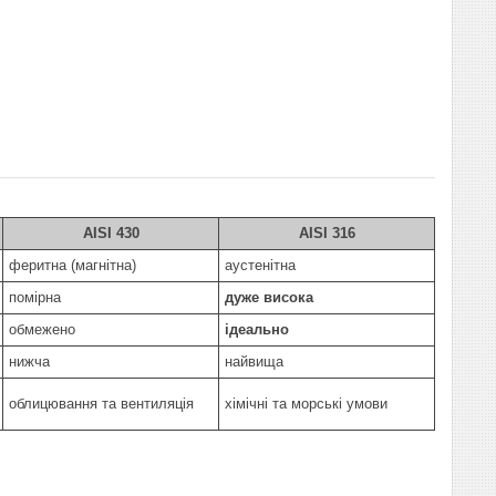
AISI 430
AISI 316
феритна (магнітна)
аустенітна
помірна
дуже висока
обмежено
ідеально
нижча
найвища
облицювання та вентиляція
хімічні та морські умови