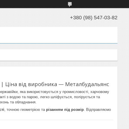
+380 (98) 547-03-82
ні | Ціна від виробника — Металбудальянс
ержавійки, яка використовується у промисловості, харчовому
такті з водою та парою, легко шліфується, полірується та
рхонь та обладнання.
сті
, точною геометрією та
різанням під розмір
. Відправляємо