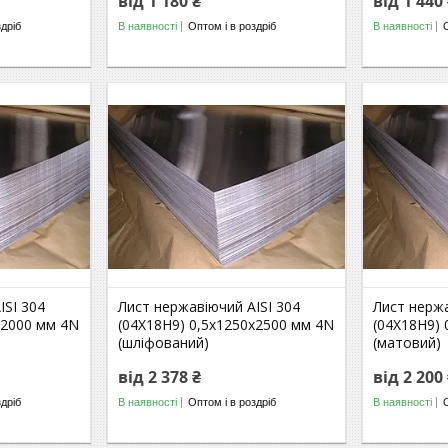
від 1 180 ₴
від 1 440
здріб
В наявності
Оптом і в роздріб
В наявності
ISI 304
Лист нержавіючий AISI 304
Лист нержа
х2000 мм 4N
(04Х18Н9) 0,5х1250х2500 мм 4N
(04Х18Н9) 
(шліфований)
(матовий)
від 2 378 ₴
від 2 200
здріб
В наявності
Оптом і в роздріб
В наявності