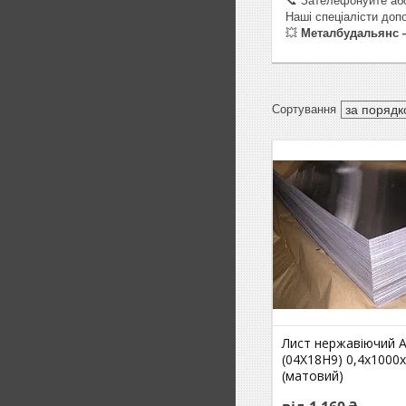
📞 Зателефонуйте аб
Наші спеціалісти доп
💥
Металбудальянс —
Лист нержавіючий A
(04Х18Н9) 0,4х1000
(матовий)