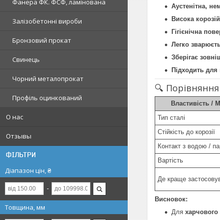
Фанера ФК. ФСФ, ламінована
Аустенітна, не
Висока корозій
Залізобетонні вироби
Гігієнічна пов
Бронзовий прокат
Легко зварюєть
Зберігає зовні
Свинець
Підходить для
Чорний металопрокат
🔍 Порівняння
Профіль оцинкований
Властивість / 
О нас
Тип сталі
Стійкість до корозії
Отзывы
Контакт з водою / п
ФІЛЬТРИ
Вартість
Діапазон цін, ₴
Де краще застосову
Висновок:
Товщина, мм
Для
харчового