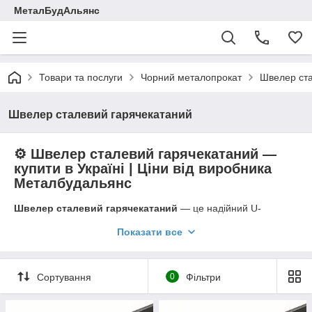
МеталБудАльянс
Товари та послуги
Чорний металопрокат
Швелер ст
Швелер сталевий гарячекатаний
⚙️ Швелер сталевий гарячекатаний —
купити в Україні | Ціни від виробника
Металбудальянс
Швелер сталевий гарячекатаний
— це надійний U-
подібний металопрофіль, що має високу міцність, жорсткість і
Показати все
стійкість до навантажень. Виробляється методом гарячої
прокатки за стандартами
ГОСТ 8240-97
,
ДСТУ 3436-96
і
EN
10279
, що гарантує точну геометрію та довговічність.
Компанія
Металбудальянс
постачає швелери зі сталей
Ст3
,
Сортування
0
Фільтри
09Г2С
,
С255
, забезпечуючи сертифіковану якість і швидку
доставку по всій Україні.