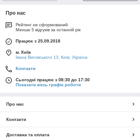
Україні протягом 1–2 днів.
Де застосовується гарячекатаний швелер?
Про нас
Використовується для будівництва будівель, мостів,
Рейтинг не сформований
промислових конструкцій, ферм, перекриттів, опор і рам.
Менше 5 відгуків за останній рік
Які переваги має продукція Металбудальянс?
Працює з 25.09.2018
Сертифікована якість, швидка доставка, широкий асортимент
і професійні консультації інженерів.
м. Київ
Івана Виговського 13, Київ, Україна
Для яких об’єктів найчастіше використовують
гарячекатаний швелер?
Контакти
Для мостових і кранових балок, промислових перекриттів,
Сьогодні працює з 08:30 до 17:30
несучих колон і конструкцій підвищеної міцності.
Показати весь графік роботи
🔹 Як замовити
📞 Зателефонуйте або залиште заявку на сайті
Про нас
Металбудальянс
.
Наш інженер допоможе підібрати відповідний тип швелера,
Контакти
розрахувати вагу та вартість під ваш проєкт.
💥
Металбудальянс — ваш надійний постачальник
гарячекатаного швелера в Україні!
Доставка та оплата
📊 Замовте консультацію прямо зараз і отримайте