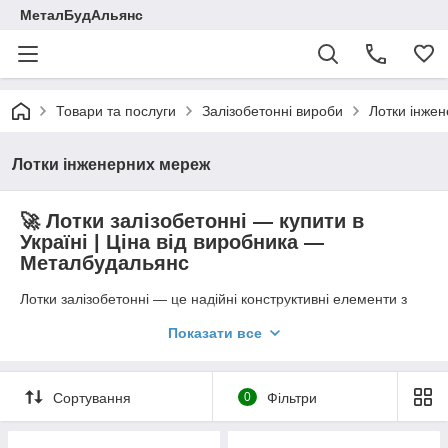
МеталБудАльянс
Товари та послуги
Залізобетонні вироби
Лотки інже
Лотки інженерних мереж
🚀 Лотки залізобетонні — купити в
Україні | Ціна від виробника —
Металбудальянс
Лотки залізобетонні — це надійні конструктивні елементи з
важкого бетону, призначені для
прокладання інженерних
Показати все
мереж, теплотрас, трубопроводів, комунікацій,
кабельних ліній, технологічних каналів та підземних
інженерних трас
. Вони використовуються у промисловому
будівництві, енергетиці, теплових мережах, ЖКГ,
Сортування
0
Фільтри
інфраструктурних проєктах та на об’єктах із підвищеним
навантаженням.