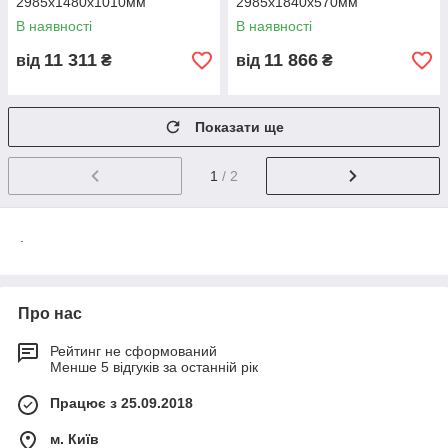
об’єктів.
2985х1480х1010мм
2985х1840х570мм
В наявності
В наявності
📞 Як замовити
11 311
11 866
від
₴
від
₴
Зателефонуйте або залиште заявку на сайті
Металбудальянс.
Ми підберемо оптимальні залізобетонні лотки під ваш проєкт,
Показати ще
виконаємо розрахунок та організуємо доставку.
💥
Металбудальянс — ваш надійний постачальник ЗБВ в
Україні!
1
/ 2
.
Про нас
Рейтинг не сформований
Менше 5 відгуків за останній рік
Працює з 25.09.2018
м. Київ