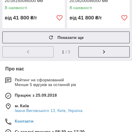
20,0х1500х6000 мм
20,0х2000х6000 мм
оформити доставку.
💥
Металбудальянс — ваш надійний постачальник
В наявності
В наявності
листів 09Г2С (S355J2) в Україні!
41 800
41 800
від
₴/т
від
₴/т
📊 Замовте консультацію — підберемо оптимальне рішення
та відправимо метал вже завтра.
Показати ще
1
/ 3
Про нас
Рейтинг не сформований
Менше 5 відгуків за останній рік
Працює з 25.09.2018
м. Київ
Івана Виговського 13, Київ, Україна
Контакти
Сьогодні працює з 08:30 до 17:30