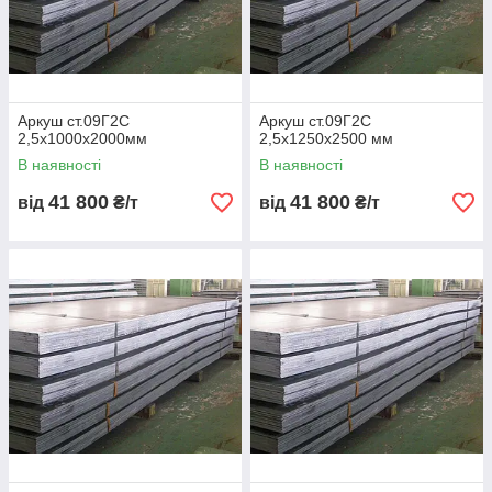
аний
10025-2
5
39,25
Гарячекат
ГОСТ
від 410
аний
14637-89
6
47,1
Гарячекат
ГОСТ
від 450
Аркуш ст.09Г2С
Аркуш ст.09Г2С
аний
19281-
2,5х1000х2000мм
2,5х1250х2500 мм
2014
В наявності
В наявності
8
62,8
Гарячекат
EN 10025-
від 510
аний
2 S355J2
41 800
41 800
від
₴/т
від
₴/т
10
78,5
Гарячекат
ГОСТ
від 560
аний
19281-
2014
12
94,2
Гарячекат
EN 10025-
від 610
аний
2
16
125,6
Гарячекат
ГОСТ
від 690
аний
19281-
2014
20
157,0
Гарячекат
EN 10025-
від 770
аний
2