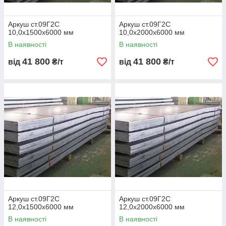
Межа
345–390
235
235
текучості
Аркуш ст.09Г2С
Аркуш ст.09Г2С
10,0х1500х6000 мм
10,0х2000х6000 мм
(МПа)
В наявності
В наявності
Ударна
≥ 294 Дж/см²
≤ 27 Дж/см²
≤ 27 Дж/см²
в’язкість (−40
41 800
41 800
від
₴/т
від
₴/т
°C)
Робоча
до −70 °C
до −20 °C
до −10 °C
температура
Зварюваність
Відмінна
Добра
Добра
Призначення
Морозостійкі
Загальнобуді
Легкі
конструкції
вельні
конструкції
📌 Сталь 09Г2С — міцніша та морозостійкіша альтернатива
Ст3 і S235JR.
🧱
Застосування
Металоконструкції, мости, ферми
Аркуш ст.09Г2С
Аркуш ст.09Г2С
12,0х1500х6000 мм
12,0х2000х6000 мм
Ангари, резервуари, опори, майданчики
В наявності
В наявності
Несучі балки та колони