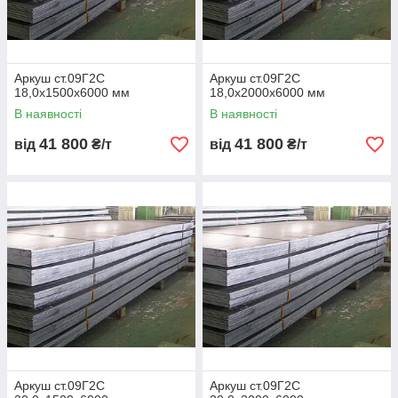
У чому переваги 09Г2С перед Ст3?
Вища міцність, ударна в’язкість та морозостійкість —
оптимально для несучих конструкцій.
Аркуш ст.09Г2С
Аркуш ст.09Г2С
Чи можна зварювати лист 09Г2С?
18,0х1500х6000 мм
18,0х2000х6000 мм
В наявності
В наявності
Так, без підігріву до товщини 30 мм, без втрати міцності в зоні
41 800
41 800
від
₴/т
від
₴/т
шва.
Який європейський аналог у 09Г2С?
Повний еквівалент — S355J2 за EN 10025-2.
Чи є доставка по Україні?
Так, доставка здійснюється 1–2 дні по всій країні.
🔹
Як замовити
📞 Зателефонуйте або залиште заявку на сайті
Металбудальянс
.
Наші фахівці допоможуть підібрати лист, розрахувати вагу та
Аркуш ст.09Г2С
Аркуш ст.09Г2С