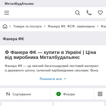
МеталБудАльянс
Товари та послуги
Фанера ФК. ФСФ, ламінована
Фа
Фанера ФК
⚙️
Фанера ФК — купити в Україні | Ціна
від виробника Металбудальянс
Фанера ФК — це якісний багатошаровий листовий матеріал
із деревного шпону, склеєний карбамідними смолами. Вона
вирізняється високою міцністю, стабільністю розмірів та
Показати все
стійкістю до помірної вологості. Використовується у
будівництві, меблевому виробництві, внутрішньому
оздобленні та опалубці.
Компанія
Металбудальянс
постачає фанеру ФК відповідно
Сортування
0
Фільтри
до
ГОСТ 3916.1-2018, ДСТУ EN 636-2
, товщиною
4–30 мм
, з
сертифікатами якості та швидкою доставкою по всій Україні.