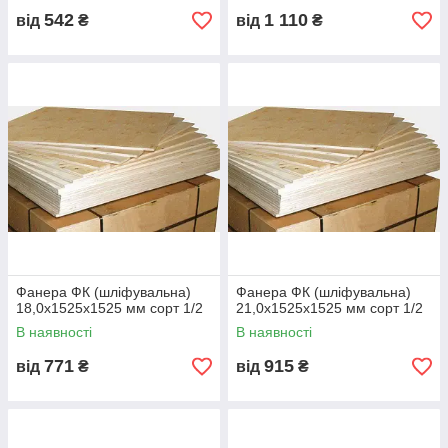
💬 Безкоштовна консультація інженера
542
1 110
від
₴
від
₴
❓
FAQ
Що таке фанера ФК?
Це багатошаровий лист із деревного шпону, склеєний
карбамідними смолами для внутрішніх робіт.
Чим відрізняється ФК від ФСФ?
ФК — для внутрішніх робіт та екологічна, ФСФ — для
зовнішніх і вологих умов.
Які розміри та товщини є в наявності?
Фанера ФК (шліфувальна)
Фанера ФК (шліфувальна)
18,0х1525х1525 мм сорт 1/2
21,0х1525х1525 мм сорт 1/2
Листи 1525×1525 та 2500×1250 мм, товщиною 4–30 мм.
В наявності
В наявності
Чи є сертифікати якості?
771
915
від
₴
від
₴
Так, фанера відповідає ГОСТ 3916.1-2018 та ДСТУ EN 636-2.
Які терміни доставки по Україні?