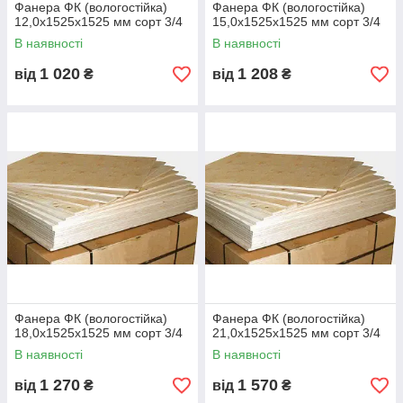
Фанера ФК (вологостійка)
Фанера ФК (вологостійка)
шорстка поверхня
чорнові роботи
12,0х1525х1525 мм сорт 3/4
15,0х1525х1525 мм сорт 3/4
📌 Для меблів і декору краще I/II або II/III, для будівельних і
В наявності
В наявності
технічних цілей — III/IV.
1 020
1 208
від
₴
від
₴
🧪
Фізико-механічні характеристики
Показник
Значення
Густина
640–680 кг/м³
Вологість
8–12 %
Межа міцності на вигин
≥ 60 МПа
Стійкість до води
24 год при 20 °C
Клас емісії формальдегіду
E1
Стандарти
ГОСТ 3916.1-2018 / ДСТУ
EN 636-2 / EN 314-2
Фанера ФК (вологостійка)
Фанера ФК (вологостійка)
18,0х1525х1525 мм сорт 3/4
21,0х1525х1525 мм сорт 3/4
📌 Фанера ФК екологічна (клас E1), безпечна для житлових і
декоративних робіт.
В наявності
В наявності
🧱
Порівняння фанери ФК, ФСФ та ОСБ
1 270
1 570
від
₴
від
₴