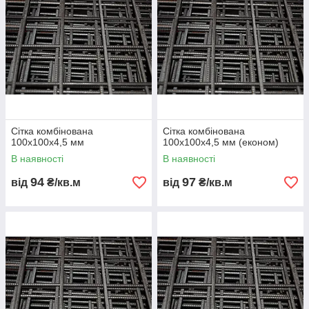
📞 Зателефонуйте або залиште заявку на сайті
Металбудальянс
.
Наші спеціалісти допоможуть підібрати тип сітки, розрахувати
вагу та оформити доставку.
💥
Металбудальянс
— ваш надійний постачальник
армувальних і кладочних сіток в Україні!
📊 Замовте консультацію — підберемо оптимальне рішення
для вашого об’єкта.
Сітка комбінована
Сітка комбінована
100х100х4,5 мм
100х100х4,5 мм (економ)
В наявності
В наявності
94
97
від
₴/кв.м
від
₴/кв.м