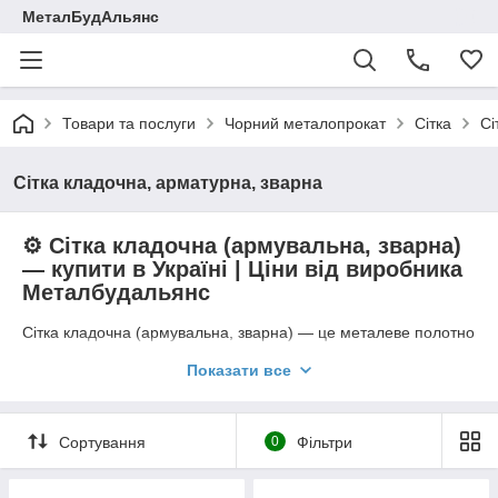
МеталБудАльянс
Товари та послуги
Чорний металопрокат
Сітка
Сі
Сітка кладочна, арматурна, зварна
⚙️
Сітка кладочна (армувальна, зварна)
— купити в Україні | Ціни від виробника
Металбудальянс
Сітка кладочна (армувальна, зварна) — це металеве полотно
з дроту Вр-1, призначене для армування кладки, стяжок,
Показати все
бетону та інших конструкцій. Матеріал відзначається високою
міцністю, точністю геометрії та тривалим терміном служби.
Компанія
Металбудальянс
постачає зварні армувальні сітки
відповідно до стандартів
ГОСТ 23279-85, ГОСТ 8478-81,
Сортування
0
Фільтри
ДСТУ Б В.2.6-2:2009, EN 10080
, із сертифікатами якості та
швидкою доставкою по Україні.