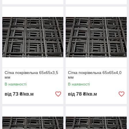
1️⃣ Виготовлення холоднотягнутого дроту Вр-1.
2️⃣ Автоматичне точкове зварювання у комірки заданого
розміру.
3️⃣ Калібрування та контроль геометрії.
4️⃣ За потреби — оцинковка або фарбування.
📌 У результаті утворюється міцне та точне полотно, готове
до укладання в бетон або кладку.
🏗️
Застосування армувальної сітки
Армування кладки та штукатурних шарів
Підсилення бетонних підлог, плит, стяжок
Сітка покрівельна 65х65х3,5
Сітка покрівельна 65х65х4,0
Дорожнє будівництво, тротуари, бордюри
мм
мм
Каркаси парканів і огорож
В наявності
В наявності
Промислові та житлові споруди
73
78
від
₴/кв.м
від
₴/кв.м
📌 Кладочна сітка запобігає утворенню тріщин і збільшує
міцність конструкцій.
🧱
Порівняння типів сіток
Показник
Кладочна
Армувальна
Зварна