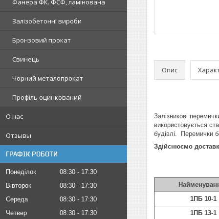
Фанера ФК. ФСФ, ламінована
Залізобетонні вироби
Бронзовий прокат
Свинець
Опис
Харак
Чорний металопрокат
Профіль оцинкований
О нас
Залізникові перемичк
використовується ста
будівлі. Перемички б
Отзывы
Здійснюємо доставку
ГРАФІК РОБОТИ
Понеділок
08:30
17:30
Найменуван
Вівторок
08:30
17:30
1ПБ 10-1
Середа
08:30
17:30
Четвер
08:30
17:30
1ПБ 13-1