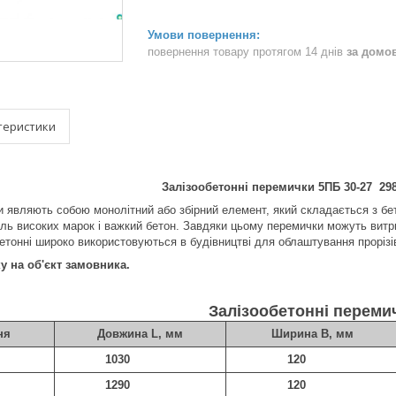
повернення товару протягом 14 днів
за домо
теристики
Залізообетонні перемички 5ПБ 30-27 298
и являють собою монолітний або збірний елемент, який складається з бе
ль високих марок і важкий бетон. Завдяки цьому перемички можуть витр
етонні широко використовуються в будівництві для облаштування прорізі
 на об'єкт замовника.
Залізообетонні переми
ня
Довжина L, мм
Ширина В, мм
1030
120
1290
120