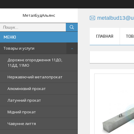
МеталБудАльянс
metalbud13@uk
ГЛАВНАЯ
ТОВ
Товары и услуги
Дорожнє огородження 11ДО,
11ДД, 11МО
Нержавіючий металопрокат
Алюмінієвий прокат
Латунний прокат
Мідний прокат
Чавунне лиття