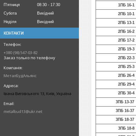
Пʼятниця
08:30
17:30
1ПБ 16-1
Субота
Вихідний
2ПБ 10-1
Неділя
Вихідний
2ПБ 13-1
2ПБ 16-2
КОНТАКТИ
2ПБ 17-2
2ПБ 19-3
+380 (98) 547-03-82
Заказ только по телефону
2ПБ 22-3
2ПБ 25-3
МеталБудАльянс
2ПБ 26-4
2ПБ 29-4
Івана Виговського 13, Київ, Україна
2ПБ 30-4
3ПБ 13-37
3ПБ 16-37
metalbud13@ukr.net
3ПБ 18-37
3ПБ 18-8