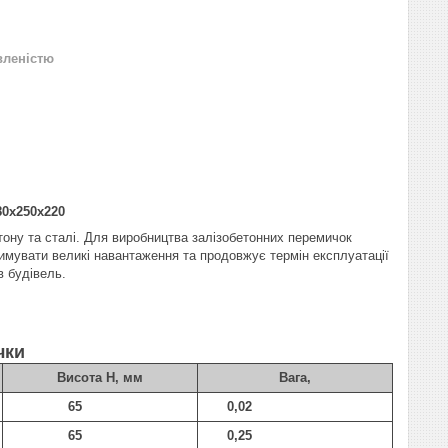
вленістю
0х250х220
тону та сталі. Для виробництва залізобетонних перемичок
имувати великі навантаження та продовжує термін експлуатації
в будівель.
чки
Висота Н, мм
Вага,
65
0,02
65
0,25