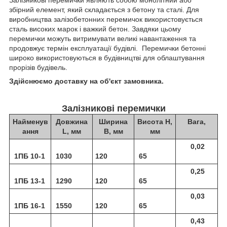
збірний елемент, який складається з бетону та сталі. Для
виробництва залізобетонних перемичок використовується
сталь високих марок і важкий бетон. Завдяки цьому
перемички можуть витримувати великі навантаження та
продовжує термін експлуатації будівлі. Перемички бетонні
широко використовуються в будівництві для облаштування
прорізів будівель.
Здійснюємо доставку на об'єкт замовника.
Залізникові перемички
Найменув
Довжина
Ширина
Висота Н,
Вага,
ання
L, мм
В, мм
мм
0,02
1ПБ 10-1
1030
120
65
0,25
1ПБ 13-1
1290
120
65
0,03
1ПБ 16-1
1550
120
65
0,43