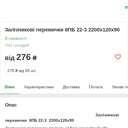
Залізникові перемички 8ПБ 22-3 2200х120х90
В наявності
Опт і роздріб
276
від
₴
276 ₴
від 50 шт.
Опис
Характеристики
Доставка
Оплата
Умови п
Опис
Залізникові
перемички 8ПБ 22-3 2200х120х90
Залізникові перемички являють собою монолітний або