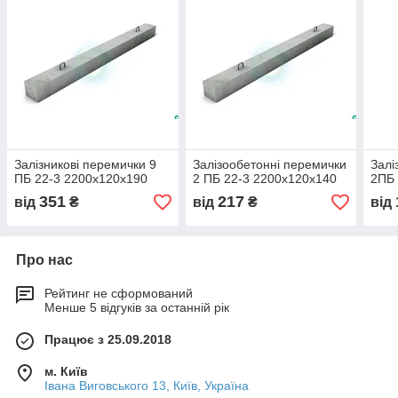
Залізникові перемички 9
Залізообетонні перемички
Залі
ПБ 22-3 2200х120х190
2 ПБ 22-3 2200х120х140
2ПБ 
351
217
від
₴
від
₴
від
Про нас
Рейтинг не сформований
Менше 5 відгуків за останній рік
Працює з 25.09.2018
м. Київ
Івана Виговського 13, Київ, Україна