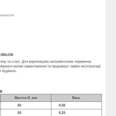
вленістю
380х190
тону та сталі. Для виробництва залізобетонних перемичок
имувати великі навантаження та продовжує термін експлуатації
в будівель.
и
Висота Н, мм
Вага,
65
0,02
65
0,25