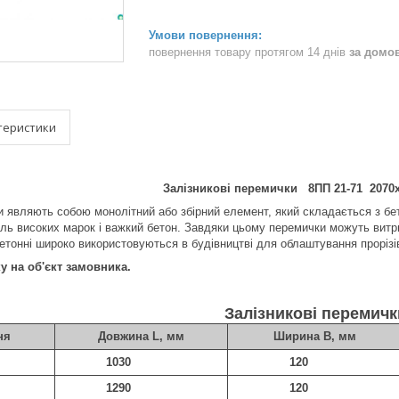
повернення товару протягом 14 днів
за домо
теристики
Залізникові перемички 8ПП 21-71 2070х
и являють собою монолітний або збірний елемент, який складається з бе
ль високих марок і важкий бетон. Завдяки цьому перемички можуть витр
етонні широко використовуються в будівництві для облаштування прорізі
 на об'єкт замовника.
Залізникові перемичк
ня
Довжина L, мм
Ширина В, мм
1030
120
1290
120