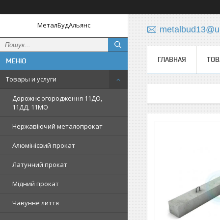
МеталБудАльянс
metalbud13@uk
ГЛАВНАЯ
ТОВ
Товары и услуги
Дорожнє огородження 11ДО,
11ДД, 11МО
Нержавіючий металопрокат
Алюмінієвий прокат
Латунний прокат
Мідний прокат
Чавунне лиття