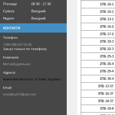
Пʼятниця
08:30
17:30
1ПБ 16-1
Субота
Вихідний
2ПБ 10-1
Неділя
Вихідний
2ПБ 13-1
2ПБ 16-2
КОНТАКТИ
2ПБ 17-2
2ПБ 19-3
+380 (98) 547-03-82
Заказ только по телефону
2ПБ 22-3
2ПБ 25-3
МеталБудАльянс
2ПБ 26-4
2ПБ 29-4
Івана Виговського 13, Київ, Україна
2ПБ 30-4
3ПБ 13-37
3ПБ 16-37
metalbud13@ukr.net
3ПБ 18-37
3ПБ 18-8