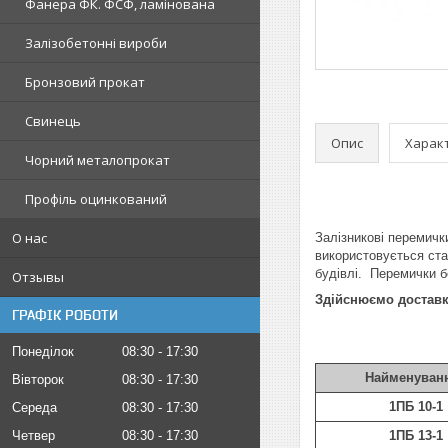
Фанера ФК. ФСФ, ламінована
Залізобетонні вироби
Бронзовий прокат
Свинець
Опис
Харак
Чорний металопрокат
Профіль оцинкований
О нас
Залізникові перемичк
використовується ста
будівлі. Перемички б
Отзывы
Здійснюємо доставку
ГРАФІК РОБОТИ
Понеділок
08:30
17:30
Найменуван
Вівторок
08:30
17:30
1ПБ 10-1
Середа
08:30
17:30
Четвер
08:30
17:30
1ПБ 13-1