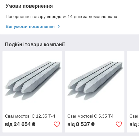
Умови повернення
Повернення товару впродовж 14 днів за домовленістю
Всі умови повернення
Подібні товари компанії
Сваї мостові C 12.35 Т-4
Сваї мостові C 5.35 Т4
Сваї
24 654
8 537
від
₴
від
₴
від