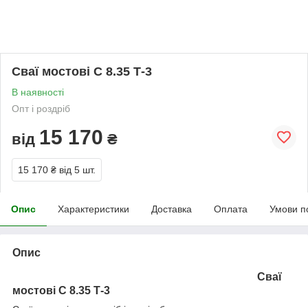
Сваї мостові C 8.35 Т-3
В наявності
Опт і роздріб
15 170
від
₴
15 170 ₴
від 5 шт.
Опис
Характеристики
Доставка
Оплата
Умови п
Опис
Сваї
мостові C 8.35 Т-3