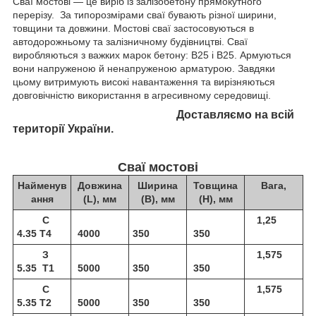
Сваї мостові — це виріб із залізобетону прямокутного
перерізу. За типорозмірами сваї бувають різної ширини,
товщини та довжини. Мостові сваї застосовуються в
автодорожньому та залізничному будівництві. Сваї
виробляються з важких марок бетону: В25 і В25. Армуються
вони напруженою й ненапруженою арматурою. Завдяки
цьому витримують високі навантаження та вирізняються
довговічністю використання в агресивному середовищі.
Доставляємо на всій
території України.
Сваї мостові
Найменув
Довжина
Ширина
Товщина
Вага,
ання
(L), мм
(В), мм
(Н), мм
С
1,25
4.35 Т4
4000
350
350
З
1,575
5.35 Т1
5000
350
350
С
1,575
5.35 Т2
5000
350
350