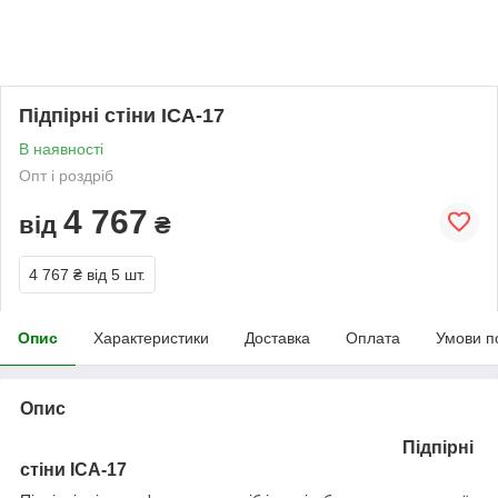
Підпірні стіни ІСА-17
В наявності
Опт і роздріб
4 767
від
₴
4 767 ₴
від 5 шт.
Опис
Характеристики
Доставка
Оплата
Умови п
Опис
Підпірні
стіни ІСА-17