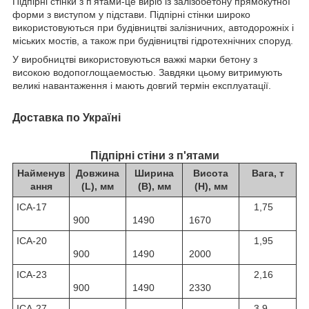
Підпірні стінки з п'ятами-це виріб із залізобетону прямокутної
форми з виступом у підстави. Підпірні стінки широко
використовуються при будівництві залізничних, автодорожніх і
міських мостів, а також при будівництві гідротехнічних споруд.
У виробництві використовуються важкі марки бетону з
високою водопоглощаемостью. Завдяки цьому витримують
великі навантаження і мають довгий термін експлуатації.
Доставка по Україні
Підпірні стіни з п'ятами
Найменув
Довжина
Ширина
Висота
Вага, т
ання
(L), мм
(В), мм
(Н), мм
ІСА-17
1,75
900
1490
1670
ІСА-20
1,95
900
1490
2000
ІСА-23
2,16
900
1490
2330
ІСА-27
3,9