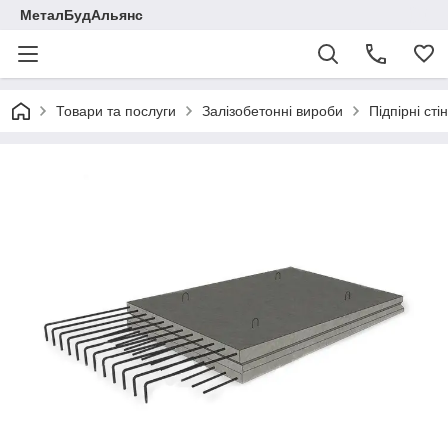
МеталБудАльянс
Товари та послуги
Залізобетонні вироби
Підпірні сті