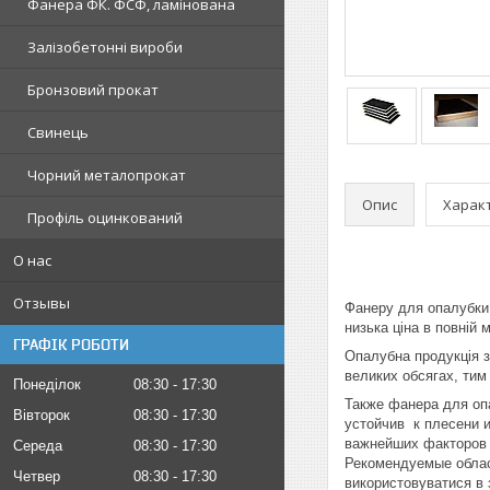
Фанера ФК. ФСФ, ламінована
Залізобетонні вироби
Бронзовий прокат
Свинець
Чорний металопрокат
Опис
Харак
Профіль оцинкований
О нас
Отзывы
Фанеру для опалубки
низька ціна в повній 
ГРАФІК РОБОТИ
Опалубна продукція з
великих обсягах, тим
Понеділок
08:30
17:30
Также фанера для опа
Вівторок
08:30
17:30
устойчив к плесени и
важнейших факторов 
Середа
08:30
17:30
Рекомендуемые област
Четвер
08:30
17:30
використовуватися в з