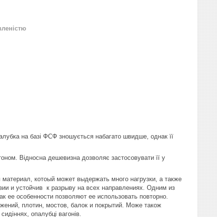
вленістю
палубка на базі ФСФ зношується набагато швидше, однак її
тоном. Відносна дешевизна дозволяє застосовувати її у
 материал, котоый может выдержать много нагрузки, а также
зии и устойчив к разрыву на всех направлениях. Одним из
к ее особенности позволяют ее использовать повторно.
жений, плотин, мостов, балок и покрытий. Може також
сидіннях, опалубці вагонів.