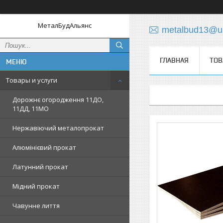
МеталБудАльянс
metalbud13@uk
ГЛАВНАЯ
ТОВ
Товары и услуги
Дорожнє огородження 11ДО,
11ДД, 11МО
Нержавіючий металопрокат
Алюмінієвий прокат
Латунний прокат
Мідний прокат
Чавунне лиття