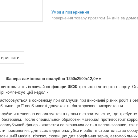
повернення товару протягом 14 днів
за домо
теристики
Фанера ламінована опалубна 1250х2500х12,0мм
 виготовляють із звичайної
фанери ФСФ
третього і четвертого сорту. О
мірі компенсує цей недолік.
астосовується в основному при опалубки при виконанні різних робіт з бе
 більше що її особливості допускають багаторазове використання.
лубки интенсивно используется в целом в строительстве, где требуется
 бактериям. После специальной обработки материал противостоит корро
опалубочной фанеры является ее экономичность в использовании, так ка
и применения: для всех видов опалубки и работ в строительстве соору
овнішній меблів, кіосках, сховищах для зберігання зерна, автомобільних 