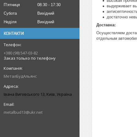
высокая прочно
Пʼятниця
08:30
17:30
выдерживает вы
антисептичност
Субота
Вихідний
достаточно нев
Неділя
Вихідний
Доставка:
Осуществляем достав
КОНТАКТИ
отдельным автомоби
+380 (98) 547-03-82
Заказ только по телефону
МеталБудАльянс
Івана Виговського 13, Київ, Україна
metalbud13@ukr.net