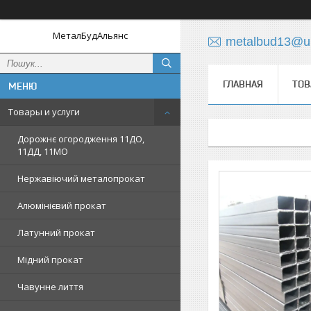
МеталБудАльянс
metalbud13@uk
ГЛАВНАЯ
ТОВ
Товары и услуги
Дорожнє огородження 11ДО,
11ДД, 11МО
Нержавіючий металопрокат
Алюмінієвий прокат
Латунний прокат
Мідний прокат
Чавунне лиття