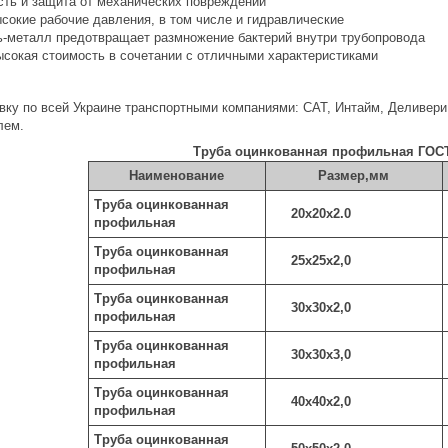
сть и защита от механических повреждений
сокие рабочие давления, в том числе и гидравлические
ь-металл предотвращает размножение бактерий внутри трубопровода
ысокая стоимость в сочетании с отличными характеристиками
ку по всей Украине транспортными компаниями: САТ, Интайм, Деливери, 
лем.
Труба оцинкованная профильная ГОСТ
Наименование
Размер,мм
Труба оцинкованная
20х20х2.0
профильная
Труба оцинкованная
25х25х2,0
профильная
Труба оцинкованная
30х30х2,0
профильная
Труба оцинкованная
30х30х3,0
профильная
Труба оцинкованная
40х40х2,0
профильная
Труба оцинкованная