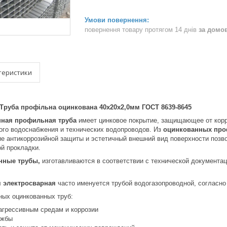
повернення товару протягом 14 днів
за домо
теристики
Труба профільна оцинкована 40х20х2,0мм ГОСТ 8639-8645
нная профильная труба
имеет цинковое покрытие, защищающее от кор
ого водоснабжения и технических водопроводов. Из
оцинкованных про
ие антикоррозийной защиты и эстетичный внешний вид поверхности позв
ой прокладки.
нные трубы,
изготавливаются в соответствии с технической документац
 электросварная
часто именуется трубой водогазопроводной, согласн
ых оцинкованных труб:
 агрессивным средам и коррозии
ужбы