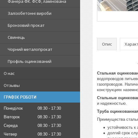
Фанера ФК. ФСФ, ламінована
Залізобетонні вироби
Бронзовий прокат
Свинець
Опис
Харак
Чорний металопрокат
Профіль оцинкований
О нас
Стальная оцинкова
водопроводов питьев
газопроводов. Налич
Отзывы
конструкциях наземн
ГРАФІК РОБОТИ
Стальные оцинкова
и надежностью.
Понеділок
08:30
17:30
Труба оцинкованная
Вівторок
08:30
17:30
Преимущества стальн
Середа
08:30
17:30
устойчивость к
долгий срок сл
Четвер
08:30
17:30