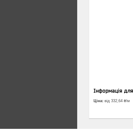
Інформація дл
Ціна:
від 332,64 ₴/м