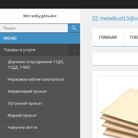
МеталБудАльянс
metalbud13@uk
ГЛАВНАЯ
ТОВ
Товары и услуги
Дорожнє огородження 11ДО,
11ДД, 11МО
Нержавіючий металопрокат
Алюмінієвий прокат
Латунний прокат
Мідний прокат
Чавунне лиття