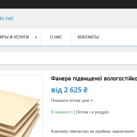
r.net
АРЫ И УСЛУГИ
О НАС
КОНТАКТЫ
Фанера підвищеної вологостійк
від
2 625 ₴
Показати оптові ціни
В наявності
Оптом і в роздріб
Компанія тимчасово не приймає замовлення