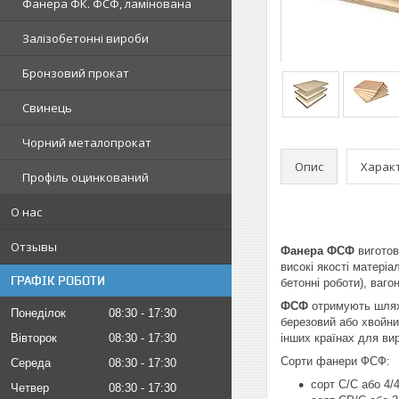
Фанера ФК. ФСФ, ламінована
Залізобетонні вироби
Бронзовий прокат
Свинець
Чорний металопрокат
Опис
Харак
Профіль оцинкований
О нас
Отзывы
Фанера ФСФ
виготов
високі якості матеріа
ГРАФІК РОБОТИ
бетонні роботи), ваго
ФСФ
отримують шлях
Понеділок
08:30
17:30
березовий або хвойни
Вівторок
08:30
17:30
інших країнах для ви
Сорти фанери ФСФ:
Середа
08:30
17:30
сорт С/С або 4/
Четвер
08:30
17:30