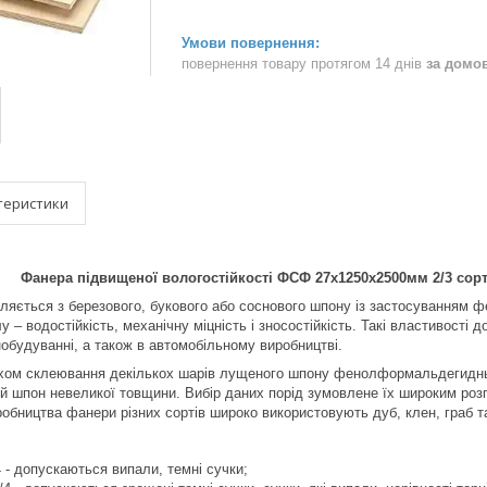
повернення товару протягом 14 днів
за домо
теристики
Фанера підвищеної вологостійкості ФСФ 27х1250х2500мм 2/3 сор
ляється з березового, букового або соснового шпону із застосуванням
лу – водостійкість, механічну міцність і зносостійкість. Такі властивості
нобудуванні, а також в автомобільному виробництві.
ом склеювання декількох шарів лущеного шпону фенолформальдегидным
й шпон невеликої товщини. Вибір даних порід зумовлене їх широким розп
робництва фанери різних сортів широко використовують дуб, клен, граб та
4 - допускаються випали, темні сучки;