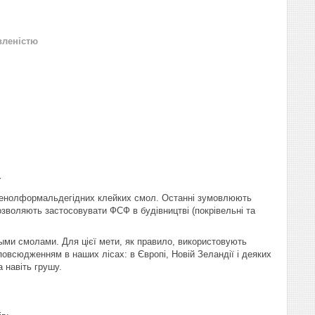
вленістю
т
 фенолформальдегідних клейких смол. Останні зумовлюють
 дозволяють застосовувати ФСФ в будівництві (покрівельні та
и смолами. Для цієї мети, як правило, використовують
овсюдженням в наших лісах: в Європі, Новій Зеландії і деяких
 навіть грушу.