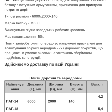
бетону з потужним армуванням, призначена для пристрою
покриття доріг.
Типові розміри - 6000х2000х140
Марка бетону - М350
Виконується згідно заводських робочих креслень
Має навантаження -50т.
Плити залізобетонні попередньо напружені призначені для
влаштування збірних аеродромних і дорожніх покриттів, що
працюють в умовах високих навантажень зберігаючи
надійність конструкції.
Здійснюємо доставку по всій Україні!
Плити дорожні та аеродромні
Найменув
Довжина
Ширина
Висота
Вага, т
ання
(L), мм
(В), мм
(Н), мм
4,2
ПАГ-14
6000
2000
140
ПАГ-18
5,4