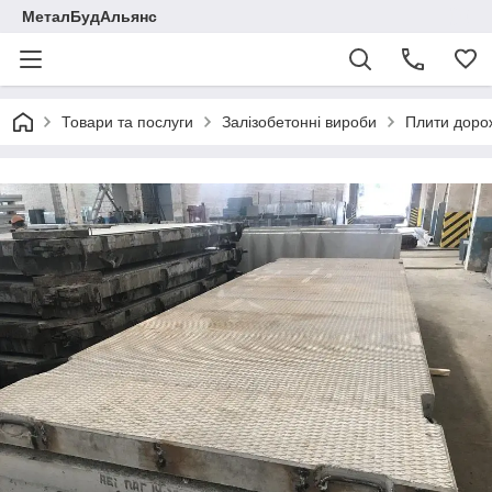
МеталБудАльянс
Товари та послуги
Залізобетонні вироби
Плити дорож