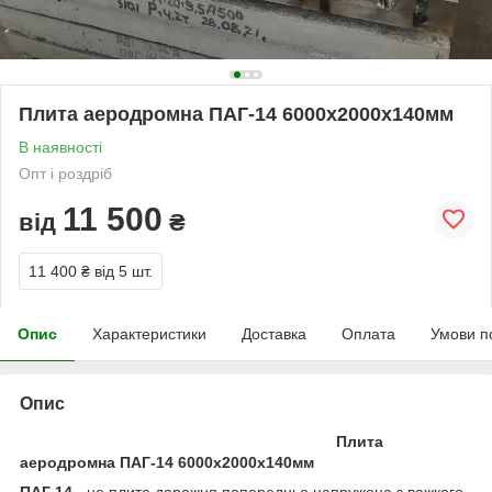
Плита аеродромна ПАГ-14 6000х2000х140мм
В наявності
Опт і роздріб
11 500
від
₴
11 400 ₴
від 5 шт.
Опис
Характеристики
Доставка
Оплата
Умови п
Опис
Плита
аеродромна ПАГ-14 6000х2000х140мм
ПАГ 14
- це плита дорожня попередньо напружена з важкого