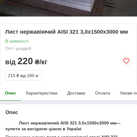
Лист нержавіючий AISI 321 3,0х1500х3000 мм
В наявності
Опт і роздріб
220
від
₴/кг
215 ₴
від 100 кг
Опис
Характеристики
Доставка
Оплата
Умови п
Опис
Лист нержавіючий AISI 321 3,0х1500х3000 мм—
купити за вигідною ціною в Україні
Пропонуємо купити
лист з нержавіючої сталі AISI 321