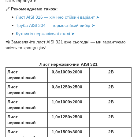
зателефонуйте.
🔗
Рекомендуємо також:
Лист AISI 316 — хімічно стійкий варіант ➤
Труба AISI 304 — термостійкий вибір ➤
К
утник із нержавіючої сталі ➤
📲 Замовляйте лист AISI 321 вже сьогодні — ми гарантуємо
якість та кращу ціну!
Лист нержавіючий AISI 321
Лист
0,8х1000х2000
2В
нержавіючий
Лист
0,8х1250х2500
2В
нержавіючий
Лист
1,0х1000х2000
2В
нержавіючий
Лист
1,0х1250х2500
2В
нержавіючий
Лист
1,0х1500х3000
2В