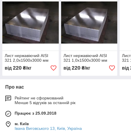
Лист нержавіючий AISI
Лист нержавіючий AISI
Лист
321 2,0х1500х3000 мм
321 1,0х1500х3000 мм
321 
220
220
від
₴/кг
від
₴/кг
від
Про нас
Рейтинг не сформований
Менше 5 відгуків за останній рік
Працює з 25.09.2018
м. Київ
Івана Виговського 13, Київ, Україна