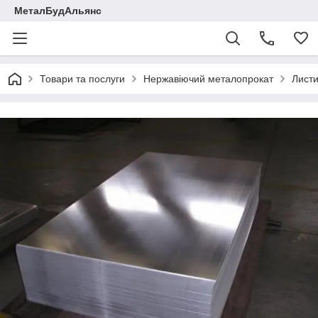
МеталБудАльянс
Товари та послуги
Нержавіючий металопрокат
Листи