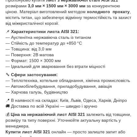
розмірами
3,0 мм × 1500 мм × 3000 мм
за конкурентною
ціною. Матеріал виготовлений методом
холодного прокату
,
містить титан, що забезпечує відмінну термостійкість та захист
від міжкристалічної корозії.
📌
Характеристики листа AISI 321:
— Аустенітна нержавіюча сталь із титаном
— Стійкість до температур до +850 °C
— Товщина: від 3,0 мм
— Поверхня: 2B матова
— Формат: 1500 × 3000 мм
— Ідеальний для зварювання без втрати міцності
🔧
Сфери застосування:
— Теплотехніка, котельне обладнання, хімічна промисловість
— Автомобілебудування, приладобудування, авіація
— Харчова галузь, будівництво
📍 В наявності на складах: Київ, Львів, Одеса, Харків, Дніпро
🚚 Доставка по всій Україні — швидко і зручно
💰
Ціна на нержавіючий лист AISI 321
залежить від товщини,
розміру та типу поверхні. Уточнюйте актуальну вартість у
менеджера.
Купити лист AISI 321
онлайн — просто залиште запит або