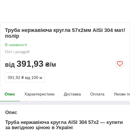
Труба нержавіюча кругла 57х2мм AISI 304 мат/
полір
В наявності
Опт і роздріб
391,93
від
₴/м
391,92 ₴
від 100 м
Опис
Характеристики
Доставка
Оплата
Умови п
Опис
Труба нержавіюча кругла AISI 304
57х2
— купити
за вигідною ціною в Україні