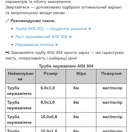
параметрів та обсягу замовлення.
Звертайтеся — допоможемо підібрати оптимальний варіант
та запропонуємо вигідні умови.
🔗
Рекомендуємо також:
Труба AISI 201 — бюджетне рішення ➤
Лист нержавіючий AISI 304 ➤
Нержавіюча полоса ➤
📲 Замовляйте трубу AISI 304 просто зараз — ми гарантуємо
якість, оперативність і найкращі ціни!
Труби нержавіючі AISI 304
Найменуван
Розмір
Міра
Поверхня
ня
Труба
6,0х1,0
6м
мат/полір
нержавіюча
Труба
8,0х1,0
6м
мат/полір
нержавіюча
Труба
10,0х0,8
6м
мат/полір
нержавіюча
Труба
10,0х1,0
6м
мат/полір