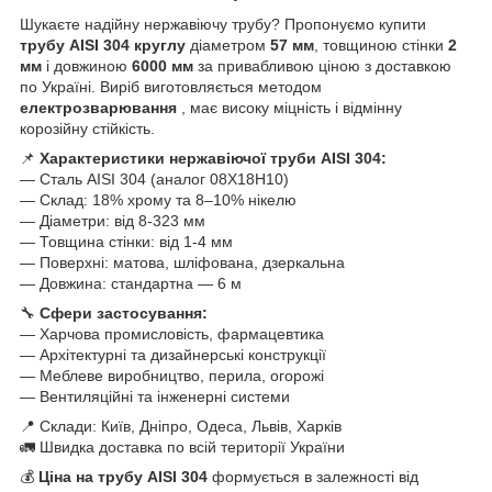
Шукаєте надійну нержавіючу трубу? Пропонуємо купити
трубу AISI 304 круглу
діаметром
57
мм
, товщиною стінки
2
мм
і довжиною
6000 мм
за привабливою ціною з доставкою
по Україні. Виріб виготовляється методом
електрозварювання
, має високу міцність і відмінну
корозійну стійкість.
📌
Характеристики нержавіючої труби AISI 304:
— Сталь AISI 304 (аналог 08Х18Н10)
— Склад: 18% хрому та 8–10% нікелю
— Діаметри: від 8-323 мм
— Товщина стінки: від 1-4 мм
— Поверхні: матова, шліфована, дзеркальна
— Довжина: стандартна — 6 м
🔧
Сфери застосування:
— Харчова промисловість, фармацевтика
— Архітектурні та дизайнерські конструкції
— Меблеве виробництво, перила, огорожі
— Вентиляційні та інженерні системи
📍 Склади: Київ, Дніпро, Одеса, Львів, Харків
🚛 Швидка доставка по всій території України
💰
Ціна на трубу AISI 304
формується в залежності від