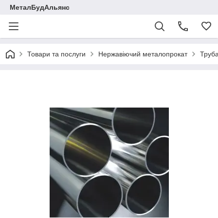
МеталБудАльянс
Товари та послуги
Нержавіючий металопрокат
Труба