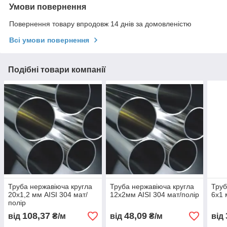
Умови повернення
Повернення товару впродовж 14 днів за домовленістю
Всі умови повернення
Подібні товари компанії
Труба нержавіюча кругла
Труба нержавіюча кругла
Труб
20х1,2 мм AISI 304 мат/
12х2мм AISI 304 мат/полір
6х1 
полір
108,37
48,09
від
₴/м
від
₴/м
від