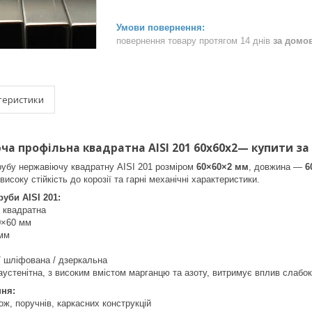
повернення товару протягом 14 днів
за домо
теристики
ча профільна квадратна AISI 201 60х60х2— купити за 
рубу нержавіючу квадратну AISI 201 розміром
60
×60×2 мм
, довжина —
6
 високу стійкість до корозії та гарні механічні характеристики.
уби AISI 201:
 квадратна
0×60 мм
 мм
/ шліфована / дзеркальна
устенітна, з високим вмістом марганцю та азоту, витримує вплив слабо
ння:
ж, поручнів, каркасних конструкцій