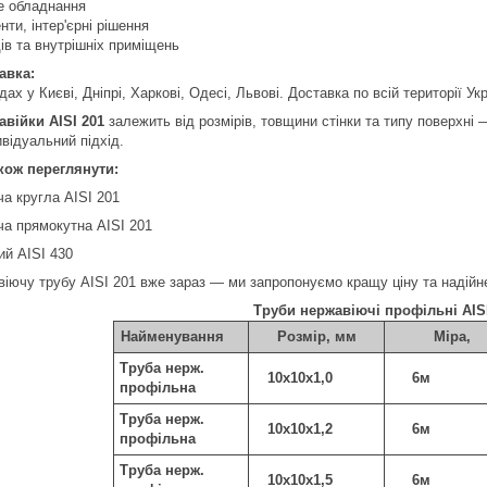
е обладнання
ти, інтер'єрні рішення
в та внутрішніх приміщень
авка:
дах у Києві, Дніпрі, Харкові, Одесі, Львові. Доставка по всій території Укр
авійки AISI 201
залежить від розмірів, товщини стінки та типу поверхні
відуальний підхід.
кож переглянути:
а кругла AISI 201
ча прямокутна AISI 201
ий AISI 430
іючу трубу AISI 201 вже зараз — ми запропонуємо кращу ціну та надійн
Труби нержавіючі профільні AISI
Найменування
Розмір, мм
Міра,
Труба нерж.
10х10х1,0
6м
профільна
Труба нерж.
10х10х1,2
6м
профільна
Труба нерж.
10х10х1,5
6м