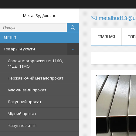
МеталБудАльянс
metalbud13@uk
ГЛАВНАЯ
ТОВ
Товары и услуги
Дорожнє огородження 11ДО,
11ДД, 11МО
Нержавіючий металопрокат
Алюмінієвий прокат
Латунний прокат
Мідний прокат
Чавунне лиття