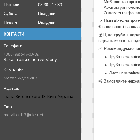
— Меблеве та торгов
Пʼятниця
08:30
17:30
— Архітектурні елемен
— Оздоблення фасаді
Субота
Вихідний
📍
Наявність та дост
Неділя
Вихідний
Є в наявності на скла
КОНТАКТИ
💰
Ціна труби з нерж
відвантаження та інди
🔗
Рекомендуємо та
+380 (98) 547-03-82
Труба нержавіюч
Заказ только по телефону
Труба нержавію
Лист нержавіюч
МеталБудАльянс
📲 Замовляйте нержав
Івана Виговського 13, Київ, Україна
metalbud13@ukr.net