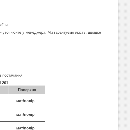
аїни.
 — уточнюйте у менеджера. Ми гарантуємо якість, швидке
е постачання.
 201
Поверхня
мат/полір
мат/полір
мат/полір