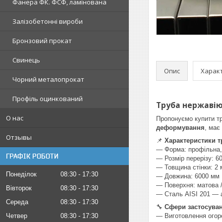
Фанера ФК. ФСФ, ламінована
Залізобетонні вироби
Бронзовий прокат
Свинець
Опис
Харак
Чорний металопрокат
Профіль оцинкований
Труба нержавію
О нас
Пропонуємо купити т
деформування
, має
Отзывы
📌
Характеристики тр
— Форма: профільна,
ГРАФІК РОБОТИ
— Розмір перерізу: 6
— Товщина стінки: 2
Понеділок
08:30
17:30
— Довжина: 6000 мм
— Поверхня: матова 
Вівторок
08:30
17:30
— Сталь AISI 201 — а
Середа
08:30
17:30
🔧
Сфери застосува
Четвер
08:30
17:30
— Виготовлення огоро