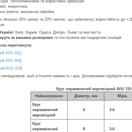
одів, теплообмінників та жаростійкої арматури
мія, енергетика
ьні роботи, механічна обробка
ь близько 25% хрому та 20% нікелю, що забезпечує жаростійкість до +1100
ах.
Україні:
Київ, Харків, Одеса, Дніпро, Львів та інші міста.
круга за вашими розмірами
та постачання нестандартних позицій.
кож переглянути:
ий AISI 201]
ий AISI 304]
ий AISI 310]
м менеджером, щоб уточнити наявність і ціну. Допоможемо підібрати оп
Круг нержавіючий жароміцний AISI 310 
Найменування
Діаметр, мм
Міра,
Круг
нержавіючий
6
3-6
жароміцний
Круг
нержавіючий
8
3-6