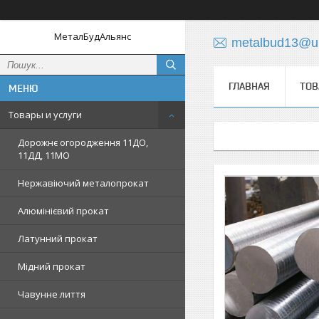
МеталБудАльянс
metalbud13@uk
ГЛАВНАЯ
ТОВ
Товары и услуги
Дорожнє огородження 11ДО,
11ДД, 11МО
Нержавіючий металопрокат
Алюмінієвий прокат
Латунний прокат
Мідний прокат
Чавунне лиття