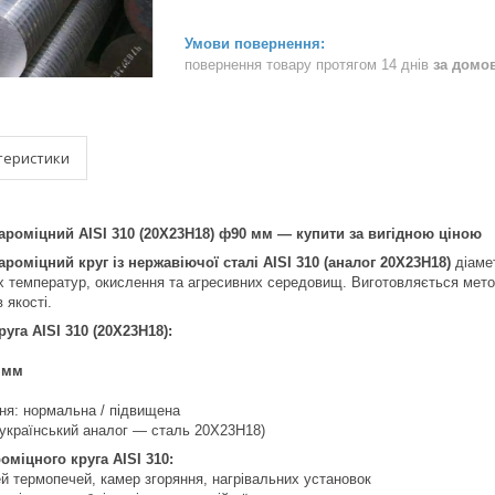
повернення товару протягом 14 днів
за домо
теристики
ароміцний AISI 310 (20Х23Н18) ф90 мм — купити за вигідною ціною
ароміцний круг із нержавіючої сталі AISI 310 (аналог 20Х23Н18)
діаме
 температур, окислення та агресивних середовищ. Виготовляється мето
 якості.
уга AISI 310 (20Х23Н18):
 мм
ння: нормальна / підвищена
 (український аналог — сталь 20Х23Н18)
оміцного круга AISI 310:
й термопечей, камер згоряння, нагрівальних установок