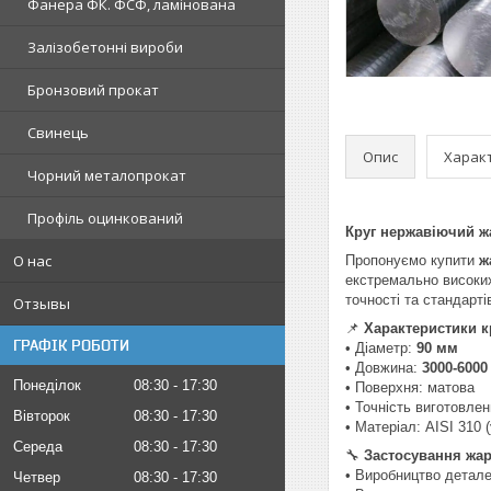
Фанера ФК. ФСФ, ламінована
Залізобетонні вироби
Бронзовий прокат
Свинець
Опис
Харак
Чорний металопрокат
Профіль оцинкований
Круг нержавіючий ж
О нас
Пропонуємо купити
ж
екстремально високих
точності та стандартів
Отзывы
📌
Характеристики кр
ГРАФІК РОБОТИ
• Діаметр:
90
мм
• Довжина:
3000-6000
Понеділок
08:30
17:30
• Поверхня: матова
• Точність виготовле
Вівторок
08:30
17:30
• Матеріал: AISI 310
Середа
08:30
17:30
🔧
Застосування жар
• Виробництво детале
Четвер
08:30
17:30