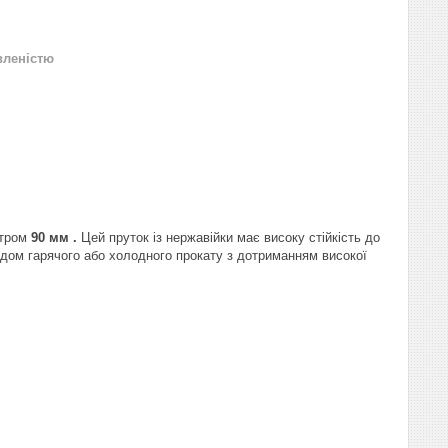
вленістю
тром
90
мм .
Цей пруток із нержавійки має високу стійкість до
дом гарячого або холодного прокату з дотриманням високої