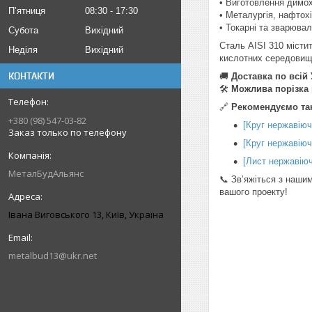
• Виготовлення димох
Пʼятниця
08:30
17:30
• Металургія, нафтохі
• Токарні та зварювал
Субота
Вихідний
Сталь AISI 310 містит
Неділя
Вихідний
кислотних середовищ
КОНТАКТИ
🚚
Доставка по всій 
🛠
Можлива порізка 
🔗
Рекомендуємо та
+380 (98) 547-03-82
[Круг нержавіюч
Заказ только по телефону
[Круг нержавіюч
[Лист нержавіюч
МеталБудАльянс
📞 Зв’яжіться з наши
вашого проекту!
Івана Виговського 13, Київ, Україна
metalbud13@ukr.net