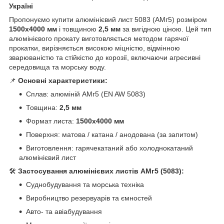
Україні
Пропонуємо купити алюмінієвий лист 5083 (АМг5) розміром
1500х4000 мм
і товщиною
2,5 мм
за вигідною ціною. Цей тип
алюмінієвого прокату виготовляється методом гарячої
прокатки, вирізняється високою міцністю, відмінною
зварюваністю та стійкістю до корозії, включаючи агресивні
середовища та морську воду.
📌
Основні характеристики:
Сплав: алюміній АМг5 (EN AW 5083)
Товщина:
2,5 мм
Формат листа:
1500х4000 мм
Поверхня: матова / катана / анодована (за запитом)
Виготовлення: гарячекатаний або холоднокатаний
алюмінієвий лист
🛠
Застосування алюмінієвих листів АМг5 (5083):
Суднобудування та морська техніка
Виробництво резервуарів та ємностей
Авто- та авіабудування