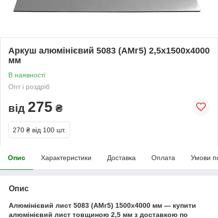
Аркуш алюмінієвий 5083 (АМг5) 2,5х1500х4000
мм
В наявності
Опт і роздріб
275
від
₴
270 ₴
від 100 шт.
Опис
Характеристики
Доставка
Оплата
Умови п
Опис
Алюмінієвий лист 5083 (АМг5) 1500х4000 мм — купити
алюмінієвий лист товщиною 2,5 мм з доставкою по