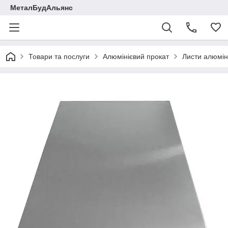
МеталБудАльянс
Товари та послуги
Алюмінієвий прокат
Листи алюміні