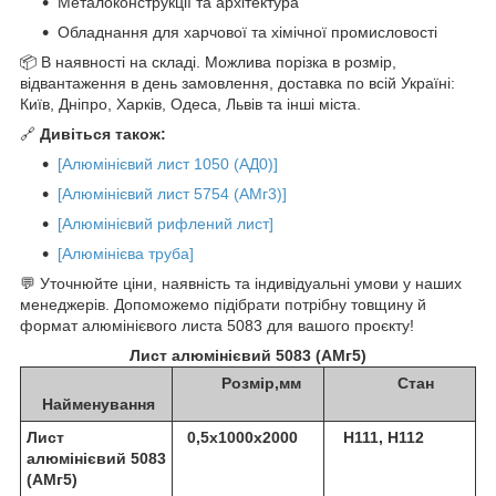
Металоконструкції та архітектура
Обладнання для харчової та хімічної промисловості
📦 В наявності на складі. Можлива порізка в розмір,
відвантаження в день замовлення, доставка по всій Україні:
Київ, Дніпро, Харків, Одеса, Львів та інші міста.
🔗
Дивіться також:
[Алюмінієвий лист 1050 (АД0)]
[Алюмінієвий лист 5754 (АМг3)]
[Алюмінієвий рифлений лист]
[Алюмінієва труба]
💬 Уточнюйте ціни, наявність та індивідуальні умови у наших
менеджерів. Допоможемо підібрати потрібну товщину й
формат алюмінієвого листа 5083 для вашого проєкту!
Лист алюмінієвий 5083 (АМг5)
Розмір,мм
Стан
Найменування
Лист
0,5х1000х2000
Н111, Н112
алюмінієвий 5083
(АМг5)