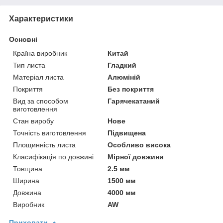
Характеристики
Основні
Країна виробник
Китай
Тип листа
Гладкий
Матеріал листа
Алюміній
Покриття
Без покриття
Вид за способом
Гарячекатаний
виготовлення
Стан виробу
Нове
Точність виготовлення
Підвищена
Площинність листа
Особливо висока
Класифікація по довжині
Мірної довжини
Товщина
2.5 мм
Ширина
1500 мм
Довжина
4000 мм
Виробник
AW
Приховати