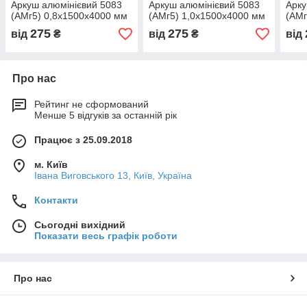
Аркуш алюмінієвий 5083
Аркуш алюмінієвий 5083
Арку
(АМг5) 0,8х1500х4000 мм
(АМг5) 1,0х1500х4000 мм
(АМг
275
275
від
₴
від
₴
від
Про нас
Рейтинг не сформований
Менше 5 відгуків за останній рік
Працює з 25.09.2018
м. Київ
Івана Виговського 13, Київ, Україна
Контакти
Сьогодні вихідний
Показати весь графік роботи
Про нас