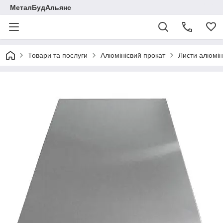
МеталБудАльянс
Товари та послуги
Алюмінієвий прокат
Листи алюміні