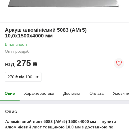
Аркуш алюмінієвий 5083 (АМг5)
10,0х1500х4000 мм
В наявності
Опт і роздріб
275
від
₴
270 ₴
від 100 шт.
Опис
Характеристики
Доставка
Оплата
Умови п
Опис
Алюмінієвий лист 5083 (АМг5) 1500х4000 мм — купити
алюмінієвий лист товщиною 10,0 мм з доставкою по