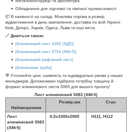
Металоконструкції та архітектура
Обладнання для харчової та хімічної промисловості
📦 В наявності на складі. Можлива порізка в розмір,
відвантаження в день замовлення, доставка по всій Україні:
Київ, Дніпро, Харків, Одеса, Львів та інші міста.
🔗
Дивіться також:
[Алюмінієвий лист 1050 (АД0)]
[Алюмінієвий лист 5754 (АМг3)]
[Алюмінієвий рифлений лист]
[Алюмінієва труба]
💬 Уточнюйте ціни, наявність та індивідуальні умови у наших
менеджерів. Допоможемо підібрати потрібну товщину й
формат алюмінієвого листа 5083 для вашого проєкту!
Лист алюмінієвий 5083 (АМг5)
Розмір,мм
Стан
Найменування
Лист
0,5х1000х2000
Н111, Н112
алюмінієвий 5083
(АМг5)