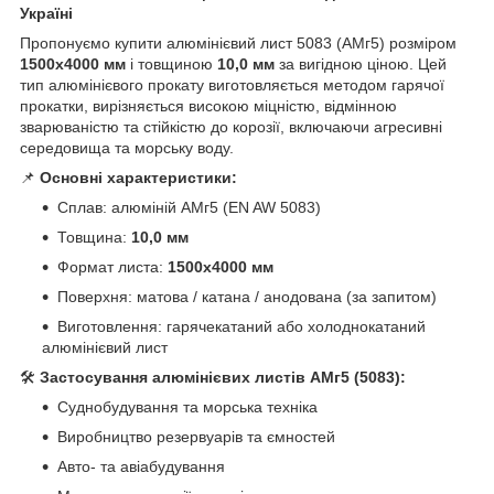
Україні
Пропонуємо купити алюмінієвий лист 5083 (АМг5) розміром
1500х4000 мм
і товщиною
10
,0 мм
за вигідною ціною. Цей
тип алюмінієвого прокату виготовляється методом гарячої
прокатки, вирізняється високою міцністю, відмінною
зварюваністю та стійкістю до корозії, включаючи агресивні
середовища та морську воду.
📌
Основні характеристики:
Сплав: алюміній АМг5 (EN AW 5083)
Товщина:
10,0 мм
Формат листа:
1500х4000 мм
Поверхня: матова / катана / анодована (за запитом)
Виготовлення: гарячекатаний або холоднокатаний
алюмінієвий лист
🛠
Застосування алюмінієвих листів АМг5 (5083):
Суднобудування та морська техніка
Виробництво резервуарів та ємностей
Авто- та авіабудування