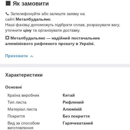
🟦 Як замовити
📞 Зателефонуйте або залиште заявку на
сайті
Металбудальянс
.
Наші фахівці допоможуть підібрати сплав, розрахувати вагу,
уточнити
ціну
та організувати доставку.
💥 Металбудальянс — надійний постачальник
алюмінієвого рифленого прокату в Україні.
Приховати
Характеристики
Основні
Країна виробник
Китай
Тип листа
Рифлений
Матеріал листа
Алюміній
Покриття
Без покриття
Вид за способом
Гарячекатаний
виготовлення