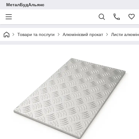
МеталБудАльянс
Товари та послуги
Алюмінієвий прокат
Листи алюміні