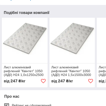
Подібні товари компанії
Лист алюмінієвий
Лист алюмінієвий
Лист
рифлений "Квінтет" 1050
рифлений "Квінтет" 1050
рифл
(АД0) Н24 1,0х1250х2500
(АД0) Н24 1,5х1500х3000
(АД0
мм
мм
мм
247
247
від
₴/кг
від
₴/кг
від
Про нас
Рейтинг не сформований