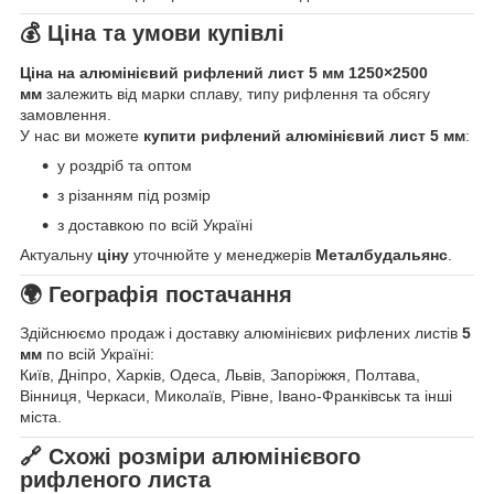
💰 Ціна та умови купівлі
Ціна на алюмінієвий рифлений лист 5 мм 1250×2500
мм
залежить від марки сплаву, типу рифлення та обсягу
замовлення.
У нас ви можете
купити рифлений алюмінієвий лист 5 мм
:
у роздріб та оптом
з різанням під розмір
з доставкою по всій Україні
Актуальну
ціну
уточнюйте у менеджерів
Металбудальянс
.
🌍 Географія постачання
Здійснюємо продаж і доставку алюмінієвих рифлених листів
5
мм
по всій Україні:
Київ, Дніпро, Харків, Одеса, Львів, Запоріжжя, Полтава,
Вінниця, Черкаси, Миколаїв, Рівне, Івано-Франківськ та інші
міста.
🔗 Схожі розміри алюмінієвого
рифленого листа