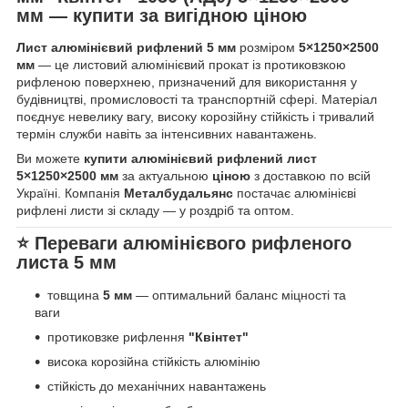
мм
— купити за вигідною ціною
Лист алюмінієвий рифлений 5 мм
розміром
5×1250×2500
мм
— це листовий алюмінієвий прокат із протиковзкою
рифленою поверхнею, призначений для використання у
будівництві, промисловості та транспортній сфері. Матеріал
поєднує невелику вагу, високу корозійну стійкість і тривалий
термін служби навіть за інтенсивних навантажень.
Ви можете
купити алюмінієвий рифлений лист
5×1250×2500 мм
за актуальною
ціною
з доставкою по всій
Україні. Компанія
Металбудальянс
постачає алюмінієві
рифлені листи зі складу — у роздріб та оптом.
⭐ Переваги алюмінієвого рифленого
листа 5 мм
товщина
5 мм
— оптимальний баланс міцності та
ваги
протиковзке рифлення
"Квінтет"
висока корозійна стійкість алюмінію
стійкість до механічних навантажень