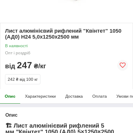
Лист алюмінієвий рифлений "Квінтет" 1050
(АД0) Н24 5,0х1250х2500 мм
В наявності
Опт і роздріб
247
від
₴/кг
242 ₴
від 100 кг
Опис
Характеристики
Доставка
Оплата
Умови п
Опис
🏗️ Лист алюмінієвий рифлений
5
мм
"Квінтет" 1050 (АД0)
5×1250×2500