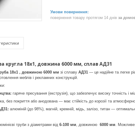
повернення товару протягом 14 днів
за домо
теристики
а кругла 18х1, довжина 6000 мм, сплав АД31
руба 18х1 , довжиною 6000 мм
зі сплаву
АД31
— це надійне та легке рі
отовлення меблів і рекламних конструкцій.
ки:
ицтва:
гаряче пресування (екструзія), що забезпечує високу точність і міц
а, без покриття або анодована — має стійкість до корозії та атмосферно
АД31:
алюміній (до 98%), магній, кремній, мідь, залізо, титан — оптимальн
юмінієві труби з діаметрами від
6-100 мм
, довжиною
6000 мм
. Можливе