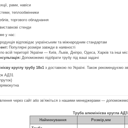
кції, рами, навіси
стеми, теплообмінники
блів, торгового обладнання
виставкові стенди
ме у нас:
родукція відповідає українським та міжнародним стандартам
ент:
Популярні розміри завжди в наявності
по всій території України — Київ, Львів, Дніпро, Одеса, Харків та інші міс
нсультація:
Допоможемо підібрати трубу під ваші задачі
нієву круглу трубу 18х1
з доставкою по Україні. Також рекомендуємо зве
ок АД31
пруток)
прямокутна
лення через сайт або зв’яжіться з нашими менеджерами — допоможемо 
Труба алюмінієва кругла АД3
Найменування
Розмір,мм