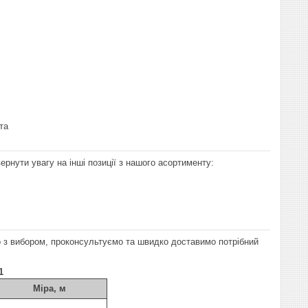
та
рнути увагу на інші позиції з нашого асортименту:
з вибором, проконсультуємо та швидко доставимо потрібний
1
Міра, м