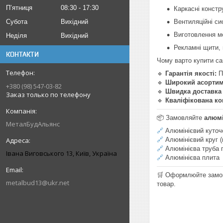
Пʼятниця
08:30
17:30
Каркасні констру
Субота
Вихідний
Вентиляційні си
Виготовлення ме
Неділя
Вихідний
Рекламні щити, 
КОНТАКТИ
Чому варто купити са
🔹
Гарантія якості:
П
🔹
Широкий асортим
+380 (98) 547-03-82
🔹
Швидка доставка
Заказ только по телефону
🔹
Кваліфікована ко
📦 Замовляйте
алюмі
МеталБудАльянс
🔗
Алюмінієвий куточ
🔗
Алюмінієвий круг (
🔗
Алюмінієва труба 
Івана Виговського 13, Київ, Україна
🔗
Алюмінієва плита
🛒 Оформлюйте замов
metalbud13@ukr.net
товар.