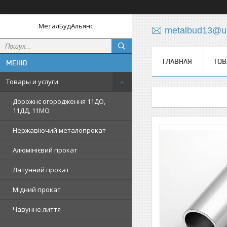
МеталБудАльянс
metalbud13@uk
ГЛАВНАЯ
ТОВ
Товары и услуги
Дорожнє огородження 11ДО,
11ДД, 11МО
Нержавіючий металопрокат
Алюмінієвий прокат
Латунний прокат
Мідний прокат
Чавунне лиття