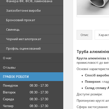
Фанера ФК. ФСФ, ламінована
Залізобетонні вироби
Бронзовий прокат
Свинець
Опис
Харак
Чорний металопрокат
Профіль оцинкований
Труба алюмінієв
О нас
Кругла алюмінієва т
промисловості до виг
Отзывы
Основні характеристи
Спосіб виробн
ГРАФІК РОБОТИ
Поверхня:
гладк
Понеділок
08:30
17:30
Склад сплаву 
Вівторок
08:30
17:30
Доступні розміри:
Середа
08:30
17:30
Пропонуємо круглі ал
Четвер
08:30
17:30
Сфера застосування: