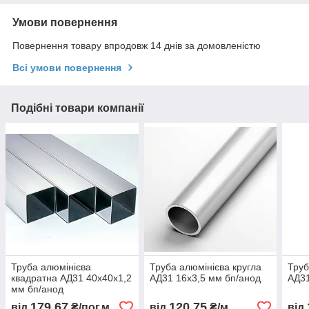
Умови повернення
Повернення товару впродовж 14 днів за домовленістю
Всі умови повернення
Подібні товари компанії
Труба алюмінієва
Труба алюмінієва кругла
Труб
квадратна АД31 40х40х1,2
АД31 16х3,5 мм бп/анод
АД31
мм бп/анод
179,67
120,75
від
₴/пог.м
від
₴/м
від