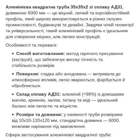
Алюмінієва квадратна труба 35х35х2 зі сплаву АД31
,
довжиною 6000 мм — це міцний, легкий та корозійностійкий
профіль, який широко використовується в різних галузях
промисловості, будівництві та дизайні. Завдяки чіткій геометрії
та універсальності, такий алюмінієвий профіль є ідеальним
для створення міцних, але легких конструкцій.
Особливості та переваги:
Спосіб виготовлення:
метод гарячого пресування
(екструзії), що забезпечує високу точність та
стабільність розмірів.
Поверхня:
гладка або анодована — витривала до
атмосферних впливів, легко зварюється, фарбується й
обробляється.
Склад сплаву АД31:
алюміній (≈98%) із домішками
магнію, кремнію, заліза, титану та міді — ідеальний
баланс між легкістю та міцністю.
Розміри та довжини:
у наявності труби розмірами
від 10х10-120х120 мм, стандартна довжина — 6000,
можливе нарізання під замовлення.
Сфера застосування алюмінієвої квадратної труби: