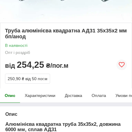
Труба алюмінієва квадратна АД31 35х35х2 мм
бп/анод
В наявності
Опт і роздріб
254,25
від
₴/пог.м
250,90 ₴
від 50 пог.м
Опис
Характеристики
Доставка
Оплата
Умови п
Опис
Алюмінієва квадратна труба 35х35х2, довжина
6000 мм, сплав АД31