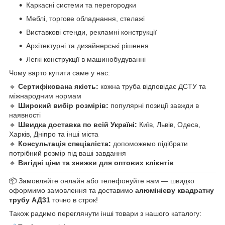
Каркасні системи та перегородки
Меблі, торгове обладнання, стелажі
Виставкові стенди, рекламні конструкції
Архітектурні та дизайнерські рішення
Легкі конструкції в машинобудуванні
Чому варто купити саме у нас:
🔹
Сертифікована якість:
кожна труба відповідає ДСТУ та
міжнародним нормам
🔹
Широкий вибір розмірів:
популярні позиції завжди в
наявності
🔹
Швидка доставка по всій Україні:
Київ, Львів, Одеса,
Харків, Дніпро та інші міста
🔹
Консультація спеціаліста:
допоможемо підібрати
потрібний розмір під ваші завдання
🔹
Вигідні ціни та знижки для оптових клієнтів
📦 Замовляйте онлайн або телефонуйте нам — швидко
оформимо замовлення та доставимо
алюмінієву квадратну
трубу АД31
точно в строк!
Також радимо переглянути інші товари з нашого каталогу: