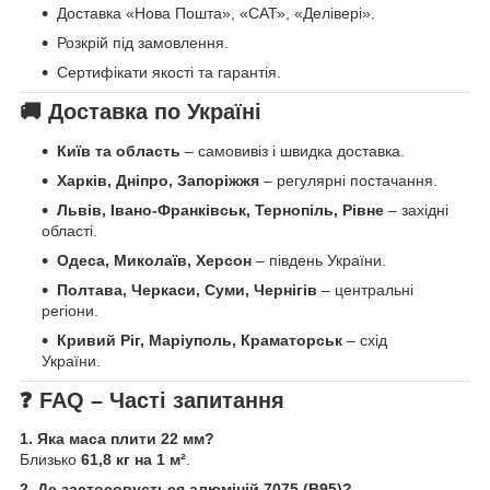
Доставка «Нова Пошта», «САТ», «Делівері».
Розкрій під замовлення.
Сертифікати якості та гарантія.
🚚 Доставка по Україні
Київ та область
– самовивіз і швидка доставка.
Харків, Дніпро, Запоріжжя
– регулярні постачання.
Львів, Івано-Франківськ, Тернопіль, Рівне
– західні
області.
Одеса, Миколаїв, Херсон
– південь України.
Полтава, Черкаси, Суми, Чернігів
– центральні
регіони.
Кривий Ріг, Маріуполь, Краматорськ
– схід
України.
❓ FAQ – Часті запитання
1. Яка маса плити 22 мм?
Близько
61,8 кг на 1 м²
.
2. Де застосовується алюміній 7075 (В95)?