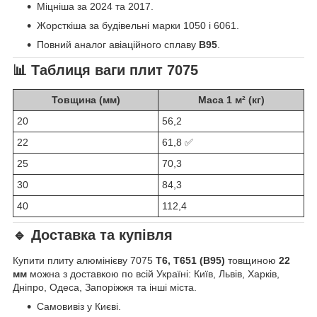
Міцніша за 2024 та 2017.
Жорсткіша за будівельні марки 1050 і 6061.
Повний аналог авіаційного сплаву
В95
.
📊 Таблиця ваги плит 7075
Товщина (мм)
Маса 1 м² (кг)
20
56,2
22
61,8 ✅
25
70,3
30
84,3
40
112,4
🔹 Доставка та купівля
Купити плиту алюмінієву 7075
Т6, Т651 (В95)
товщиною
22
мм
можна з доставкою по всій Україні: Київ, Львів, Харків,
Дніпро, Одеса, Запоріжжя та інші міста.
Самовивіз у Києві.