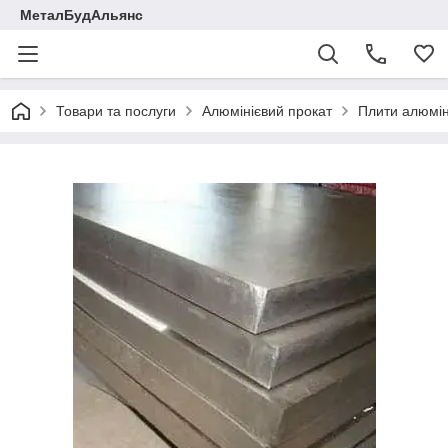
МеталБудАльянс
Товари та послуги
Алюмінієвий прокат
Плити алюмін