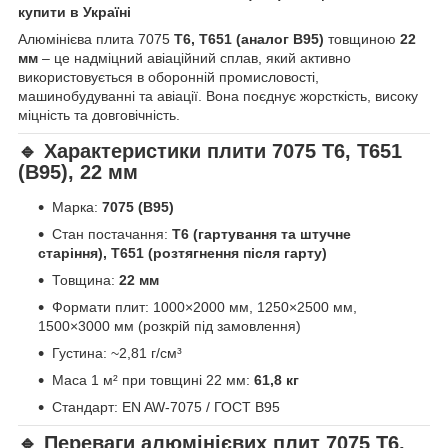
купити в Україні
Алюмінієва плита 7075
Т6, Т651 (аналог В95)
товщиною
22
мм
– це надміцний авіаційний сплав, який активно
використовується в оборонній промисловості,
машинобудуванні та авіації. Вона поєднує жорсткість, високу
міцність та довговічність.
🔹 Характеристики плити 7075 Т6, Т651
(В95), 22 мм
Марка:
7075 (В95)
Стан постачання:
Т6 (гартування та штучне
старіння), Т651 (розтягнення після гарту)
Товщина:
22 мм
Формати плит: 1000×2000 мм, 1250×2500 мм,
1500×3000 мм (розкрій під замовлення)
Густина: ~2,81 г/см³
Маса 1 м² при товщині 22 мм:
61,8 кг
Стандарт: EN AW-7075 / ГОСТ В95
🔹 Переваги алюмінієвих плит 7075 Т6,