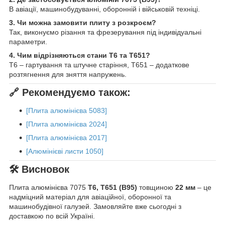
В авіації, машинобудуванні, оборонній і військовій техніці.
3. Чи можна замовити плиту з розкроєм?
Так, виконуємо різання та фрезерування під індивідуальні
параметри.
4. Чим відрізняються стани Т6 та Т651?
Т6 – гартування та штучне старіння, Т651 – додаткове
розтягнення для зняття напружень.
🔗 Рекомендуємо також:
[Плита алюмінієва 5083]
[Плита алюмінієва 2024]
[Плита алюмінієва 2017]
[Алюмінієві листи 1050]
🛠 Висновок
Плита алюмінієва 7075
Т6, Т651 (В95)
товщиною
22 мм
– це
надміцний матеріал для авіаційної, оборонної та
машинобудівної галузей. Замовляйте вже сьогодні з
доставкою по всій Україні.