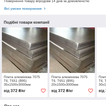
Повернення товару впродовж 14 днів за домовленістю
Всі умови повернення
Подібні товари компанії
Плита алюмінієва 7075
Плита алюмінієва 7075
Плит
Т6, Т651 (В95)
Т6, Т651 (В95)
Т6, 
35х1500х3000мм
20х1500х3000мм
30х
372
372
від
₴/кг
від
₴/кг
від