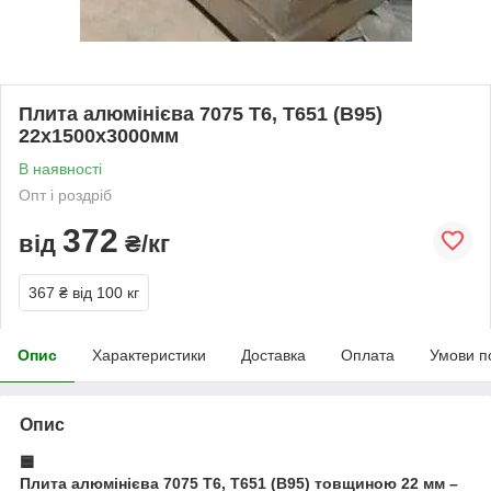
Плита алюмінієва 7075 Т6, Т651 (В95)
22х1500х3000мм
В наявності
Опт і роздріб
372
від
₴/кг
367 ₴
від 100 кг
Опис
Характеристики
Доставка
Оплата
Умови п
Опис
🟦
Плита алюмінієва 7075 Т6, Т651 (В95) товщиною 22 мм –