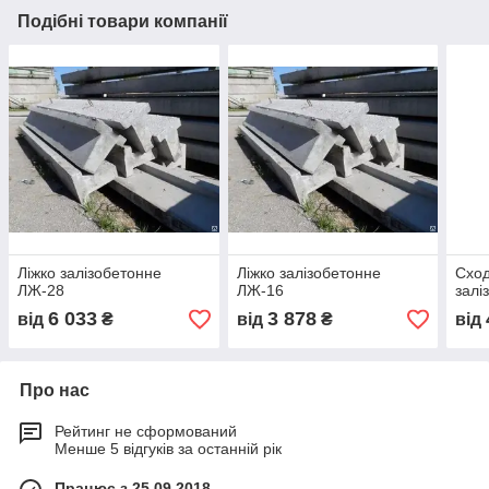
Подібні товари компанії
Ліжко залізобетонне
Ліжко залізобетонне
Сход
ЛЖ-28
ЛЖ-16
залі
6 033
3 878
від
₴
від
₴
від
Про нас
Рейтинг не сформований
Менше 5 відгуків за останній рік
Працює з 25.09.2018