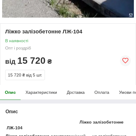
Ліжко залізобетонне ЛЖ-104
В наявності
Опт і роздріб
15 720
від
₴
15 720 ₴
від 5 шт.
Опис
Характеристики
Доставка
Оплата
Умови п
Опис
Ліжко залізобетонне
ЛЖ-104
Ліжко залізобетонне
електротехнічний — це залізобетонна