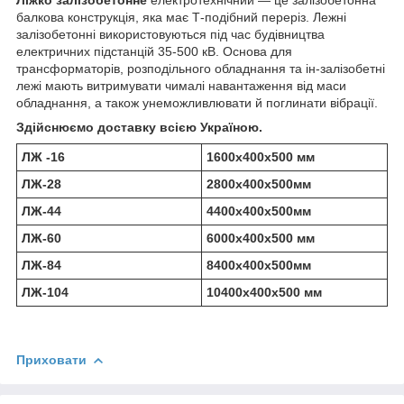
балкова конструкція, яка має Т-подібний переріз. Лежні
залізобетонні використовуються під час будівництва
електричних підстанцій 35-500 кВ. Основа для
трансформаторів, розподільного обладнання та ін-залізобетні
лежі мають витримувати чималі навантаження від маси
обладнання, а також унеможливлювати й поглинати вібрації.
Здійснюємо доставку всією Україною.
ЛЖ -16
1600х400х500 мм
ЛЖ-28
2800х400х500мм
ЛЖ-44
4400х400х500мм
ЛЖ-60
6000х400х500 мм
ЛЖ-84
8400х400х500мм
ЛЖ-104
10400х400х500 мм
Приховати