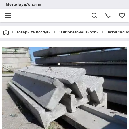
МеталБудАльянс
Товари та послуги
Залізобетонні вироби
Лежні заліз