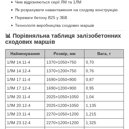
Чим відрізняються серії ЛМ та 1ЛМ
Як розрахувати навантаження на сходову конструкцію
Переваги бетону В25 у ЗБВ
Технологія виробництва сходових маршів
📊 Порівняльна таблиця залізобетонних
сходових маршів
Найменування
Розмір, мм
Вага, т
1ЛМ 14.11-4
1370×1050×750
0,70
1ЛМ 14.12-4
1370×1200×750
0,76
1ЛМ 17.11-4
1690×1050×900
0,87
1ЛМ 17.12-4
1690×1200×900
0,95
1ЛМ 20.11-4
2025×1050×1050
1,04
1ЛМ 20.12-4
2025×1200×1050
1,135
1ЛМ 23.11-4
2270×1050×1200
1,215
1ЛМ 23.12-4
2270×1200×1200
1,325