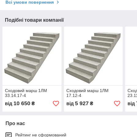
Всі умови повернення
Подібні товари компанії
Сходовий марш 1ЛМ
Сходовий марш 1ЛМ
Схо
33.14.17-4
17.12-4
23.1
10 650
5 927
від
₴
від
₴
від
Про нас
Рейтинг не сформований