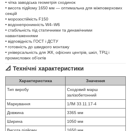
• чітка заводська геометрія сходинок
• висота підйому 1650 мм — оптимальна для міжповерхових
секцій
• морозостійкість F150
• водонепроникність W4–W6
• стабільність під статичними та динамічними
навантаженнями
• відповідність ГОСТ і ДСТУ
• готовність до швидкого монтажу
• універсальність для ЖК, офісних центрів, шкіл, ТРЦ і
промислових об’єктів
📐 Технічні характеристики
Характеристика
Значення
Тип виробу
Сходовий марш
залізобетонний
Маркування
1ЛМ 33.11.17-4
Довжина
3365 мм
Ширина
1050 мм
Висота підйому
1650 мм