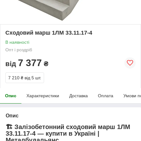
Сходовий марш 1ЛМ 33.11.17-4
В наявності
Опт і роздріб
7 377
від
₴
7 210 ₴
від 5 шт.
Опис
Характеристики
Доставка
Оплата
Умови п
Опис
🏗️ Залізобетонний сходовий марш 1ЛМ
33.11.17-4 — купити в Україні |
Металбудальянс