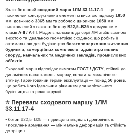
Залізобетонний
сходовий марш 1ЛМ 33.11.17-4
— це
посилений конструктивний елемент із висотою підйому
1650
мм
, довжиною
3365 мм
та робочою шириною
1050 мм
,
виготовлений з важкого бетону
В22,5–В25
з армуванням
класів
А-II / А-III
. Модель належить до серії ЛМ зі збільшеною
висотою та ідеальною геометрією сходинок, що робить її
оптимальною для будівництва
багатоповерхових житлових
будинків, комерційних комплексів, адміністративних
споруд, навчальних та медичних закладів, промислових
об’єктів
.
Сходовий марш відповідає вимогам
ГОСТ / ДСТУ
, стійкий до
динамічних навантажень, морозу, вологи та механічного
впливу. Гарантований термін експлуатації — понад
50 років
,
що робить його ідеальним рішенням для капітального
будівництва та реконструкції.
⭐ Переваги сходового маршу 1ЛМ
33.11.17-4
• бетон В22,5–В25 — підвищена міцність і довговічність
• посилене армування — мінімальна деформація та стійкість
до тріщин