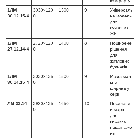
комфорту
1ЛМ
3030×120
1500
9
Універсаль
30.12.15-4
0
на модель
для
сучасних
ЖК
1ЛМ
2720×120
1400
8
Поширене
27.12.14-4
0
рішення
для
житлових
будинків
1ЛМ
3030×135
1500
9
Максимал
30.14.15-4
0
ьна
ширина у
серії
ЛМ 33.14
3920×135
1650
10
Посилени
0
й марш
для
високих
навантаже
нь