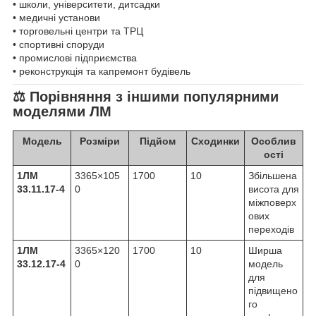
• школи, університети, дитсадки
• медичні установи
• торговельні центри та ТРЦ
• спортивні споруди
• промислові підприємства
• реконструкція та капремонт будівель
⚖️ Порівняння з іншими популярними
моделями ЛМ
Модель
Розміри
Підйом
Сходинки
Особлив
ості
1ЛМ
3365×105
1700
10
Збільшена
33.11.17-4
0
висота для
міжповерх
ових
переходів
1ЛМ
3365×120
1700
10
Ширша
33.12.17-4
0
модель
для
підвищено
го