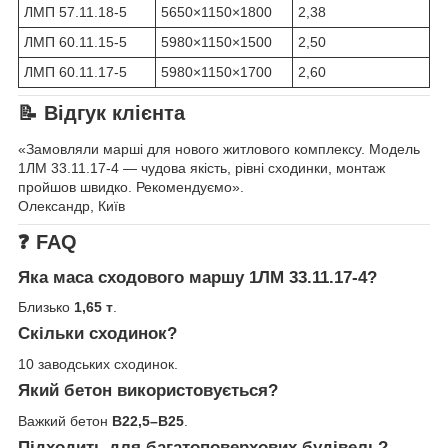
ЛМП 57.11.18-5
5650×1150×1800
2,38
ЛМП 60.11.15-5
5980×1150×1500
2,50
ЛМП 60.11.17-5
5980×1150×1700
2,60
📝 Відгук клієнта
«Замовляли марші для нового житлового комплексу. Модель
1ЛМ 33.11.17-4 — чудова якість, рівні сходинки, монтаж
пройшов швидко. Рекомендуємо».
Олександр, Київ
❓ FAQ
Яка маса сходового маршу 1ЛМ 33.11.17-4?
Близько
1,65 т
.
Скільки сходинок?
10 заводських сходинок.
Який бетон використовується?
Важкий бетон
В22,5–В25
.
Підходить для багатоповерхових будівель?