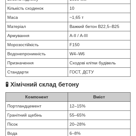
Кількість сходинок
10
Маса
~1,65 т
Матеріал
Важкий бетон В22,5–В25
Армування
А-II / А-III
Морозостійкість
F150
Водонепроникність
W4–W6
Призначення
Сходові клітки будівель
Стандарти
ГОСТ, ДСТУ
🧪 Хімічний склад бетону
Компонент
Вміст
Портландцемент
12–15%
Гранітний щебінь
55–65%
Пісок
20–28%
Вода
6–8%