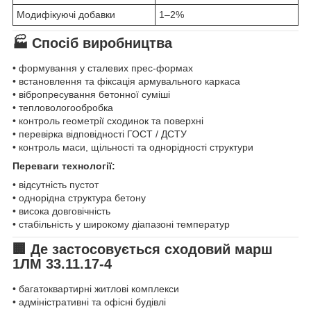
Модифікуючі добавки
1–2%
🏭 Спосіб виробництва
• формування у сталевих прес-формах
• встановлення та фіксація армувального каркаса
• вібропресування бетонної суміші
• тепловологообробка
• контроль геометрії сходинок та поверхні
• перевірка відповідності ГОСТ / ДСТУ
• контроль маси, щільності та однорідності структури
Переваги технології:
• відсутність пустот
• однорідна структура бетону
• висока довговічність
• стабільність у широкому діапазоні температур
🏢 Де застосовується сходовий марш
1ЛМ 33.11.17-4
• багатоквартирні житлові комплекси
• адміністративні та офісні будівлі