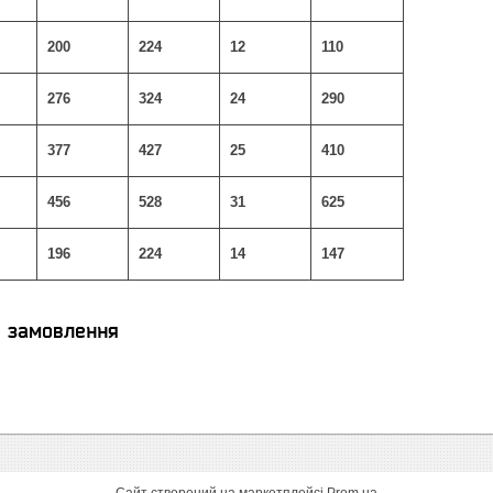
200
224
12
110
276
324
24
290
377
427
25
410
456
528
31
625
196
224
14
147
я замовлення