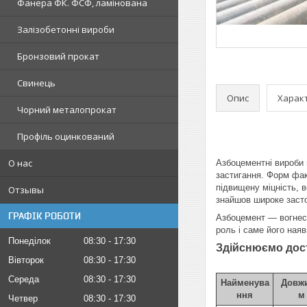
Фанера ФК. ФСФ, ламінована
Залізобетонні вироби
Бронзовий прокат
Свинець
Опис
Харак
Чорний металопрокат
Профіль оцинкований
О нас
Азбоцементні вироби 
застигання. Форм фак
підвищену міцність, 
Отзывы
знайшов широке засто
ГРАФІК РОБОТИ
Азбоцемент — вогнест
роль і саме його наяв
Понеділок
08:30
17:30
Здійснюємо дост
Вівторок
08:30
17:30
Середа
08:30
17:30
Найменува
Довжи
ння
м
Четвер
08:30
17:30