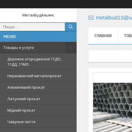
МеталБудАльянс
metalbud13@uk
ГЛАВНАЯ
ТОВ
Товары и услуги
Дорожнє огородження 11ДО,
11ДД, 11МО
Нержавіючий металопрокат
Алюмінієвий прокат
Латунний прокат
Мідний прокат
Чавунне лиття