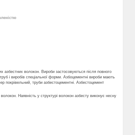
вленістю
их азбестних волокон. Вироби застосовуються після повного
 труб і виробів спеціальної форми. Азбоцементні вироби мають
ифер покрівельний, труби азбестоцементні. Азбестоцемент
волокон. Наявність у структурі волокон азбесту виконує несну