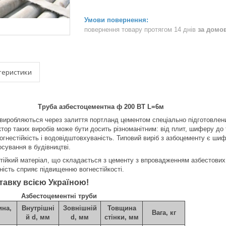
повернення товару протягом 14 днів
за домо
теристики
Труба азбестоцементна ф 200 ВТ L=6м
виробляються через залиття портланд цементом спеціально підготовлен
тор таких виробів може бути досить різноманітним: від плит, шиферу до
вогнестійкість і водовідштовхуваність. Типовий виріб з азбоцементу є ш
сування в будівництві.
ійкий матеріал, що складається з цементу з впровадженням азбестових 
ність сприяє підвищенню вогнестійкості.
авку всією Україною!
Азбестоцементні труби
на,
Внутрішні
Зовнішній
Товщина
Вага, кг
й d, мм
d, мм
стінки, мм