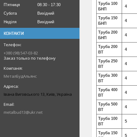
Труба 100
Пʼятниця
08:30
17:30
4
БНП
Субота
Вихідний
Труба 150
4
Неділя
Вихідний
БНП
Труба 200
КОНТАКТИ
4
БНП
Труба 200
4
ВТ
+380 (98) 547-03-82
Заказ только по телефону
Труба 250
4
ВТ
Труба 300
МеталБудАльянс
4
ВТ
Труба 400
4
Івана Виговського 13, Київ, Україна
ВТ
Труба 500
4
ВТ
metalbud13@ukr.net
Труба 100
5
ВТ
Труба 150
5