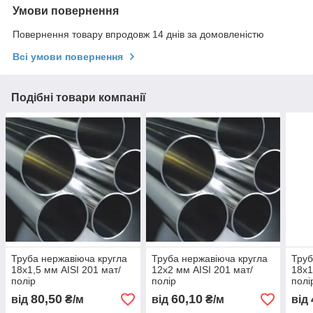
Умови повернення
Повернення товару впродовж 14 днів за домовленістю
Всі умови повернення
Подібні товари компанії
Труба нержавіюча кругла
Труба нержавіюча кругла
Труб
18х1,5 мм AISI 201 мат/
12х2 мм AISI 201 мат/
18х1
полір
полір
полі
80,50
60,10
від
₴/м
від
₴/м
від