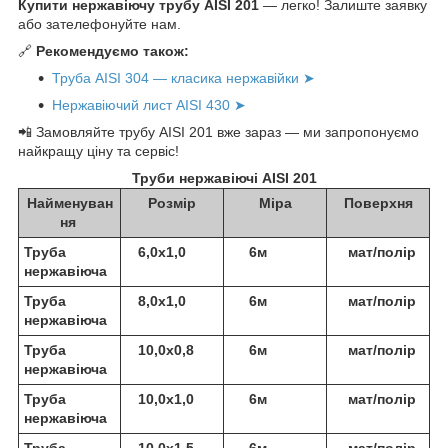
Купити нержавіючу трубу AISI 201
— легко! Залиште заявку
або зателефонуйте нам.
🔗
Рекомендуємо також:
Труба AISI 304 — класика нержавійки ➤
Нержавіючий лист AISI 430 ➤
📲 Замовляйте трубу AISI 201 вже зараз — ми запропонуємо
найкращу ціну та сервіс!
Труби нержавіючі AISI 201
Найменуван
Розмір
Міра
Поверхня
ня
Труба
6,0х1,0
6м
мат/полір
нержавіюча
Труба
8,0х1,0
6м
мат/полір
нержавіюча
Труба
10,0х0,8
6м
мат/полір
нержавіюча
Труба
10,0х1,0
6м
мат/полір
нержавіюча
Труба
10,0х1,5
6м
мат/полір