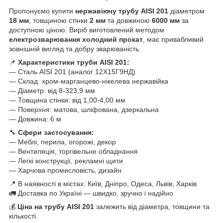
Пропонуємо купити
нержавіючу трубу AISI 201
діаметром
18 мм
, товщиною стінки
2
мм
та довжиною
6000 мм
за
доступною ціною. Виріб виготовлений методом
електрозварювання холодний прокат
, має привабливий
зовнішній вигляд та добру зварюваність.
📌
Характеристики труби AISI 201:
— Сталь AISI 201 (аналог 12Х15Г9НД)
— Склад: хром-марганцево-нікелева нержавійка
— Діаметр: від 8-323,9 мм
— Товщина стінки: від 1,00-4,00 мм
— Поверхня: матова, шліфована, дзеркальна
— Довжина: 6 м
🔧
Сфери застосування:
— Меблі, перила, огорожі, декор
— Вентиляція, торгівельне обладнання
— Легкі конструкції, рекламні щити
— Харчова промисловість, дизайн
📍 В наявності в містах: Київ, Дніпро, Одеса, Львів, Харків
🚛 Доставка по Україні — швидко, зручно і надійно
💰
Ціна на трубу AISI 201
залежить від діаметра, товщини та
кількості.