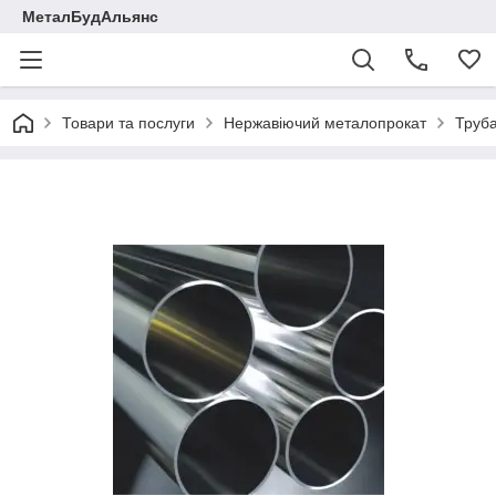
МеталБудАльянс
Товари та послуги
Нержавіючий металопрокат
Труба