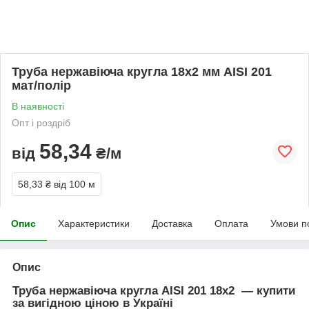
Труба нержавіюча кругла 18х2 мм AISI 201
мат/полір
В наявності
Опт і роздріб
58,34
від
₴/м
58,33 ₴
від 100 м
Опис
Характеристики
Доставка
Оплата
Умови п
Опис
Труба нержавіюча кругла AISI 201 1
8х2
— купити
за вигідною ціною в Україні