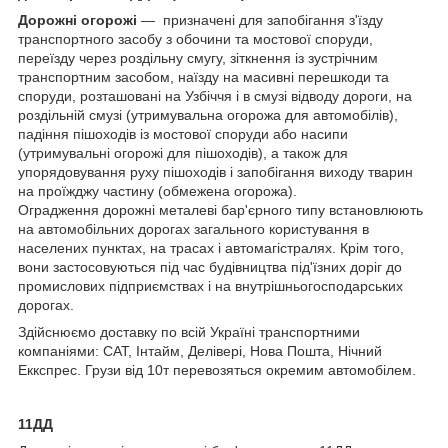
Дорожні огорожі
— призначені для запобігання з'їзду
транспортного засобу з обочини та мостової споруди,
переїзду через роздільну смугу, зіткнення із зустрічним
транспортним засобом, наїзду на масивні перешкоди та
споруди, розташовані на Узбіччя і в смузі відводу дороги, на
роздільній смузі (утримувальна огорожа для автомобілів),
падіння пішоходів із мостової споруди або насипи
(утримувальні огорожі для пішоходів), а також для
упорядовування руху пішоходів і запобігання виходу тварин
на проїжджу частину (обмежена огорожа).
Оградження дорожні металеві бар'єрного типу встановлюють
на автомобільних дорогах загального користування в
населених пунктах, на трасах і автомагістралях. Крім того,
вони застосовуються під час будівництва під'їзних доріг до
промислових підприємствах і на внутрішньогосподарських
дорогах.
Здійснюємо доставку по всій Україні транспортними
компаніями: САТ, Інтайм, Делівері, Нова Пошта, Нічний
Еккспрес. Грузи від 10т перевозяться окремим автомобілем.
11ДД