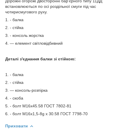
Дорожні огорожі двосторонні бар'єрного типу 11ДД
встановлюються по осі роздільної смуги під час
чотирисмугового руху.
1. - балка
2. - стійка
3. - консоль жорстка
4. — елемент світловідбивний
Деталі з'єднання балки зі стійкою:
1. - балка
2. - стійка
3. — консоль-розпірка
4. - скоба
5. - болт М16х45.58 ГОСТ 7802-81
6. - болт М16х1,5-8g х 30.58 ГОСТ 7798-70
Приховати