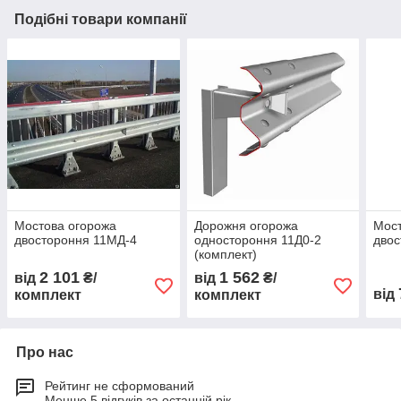
Подібні товари компанії
Мостова огорожа
Дорожня огорожа
Мост
двостороння 11МД-4
одностороння 11Д0-2
двос
(комплект)
2 101
1 562
від
₴/
від
₴/
від
комплект
комплект
Про нас
Рейтинг не сформований
Менше 5 відгуків за останній рік