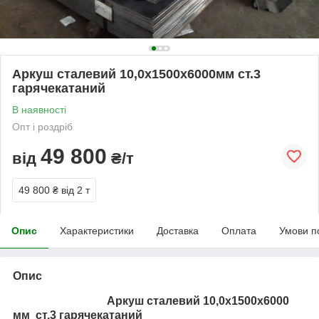
Аркуш сталевий 10,0х1500х6000мм ст.3
гарячекатаний
В наявності
Опт і роздріб
49 800
від
₴/т
49 800 ₴
від 2 т
Опис
Характеристики
Доставка
Оплата
Умови п
Опис
Аркуш сталевий 10,0х1500х6000
мм ст.3 гарячекатаний