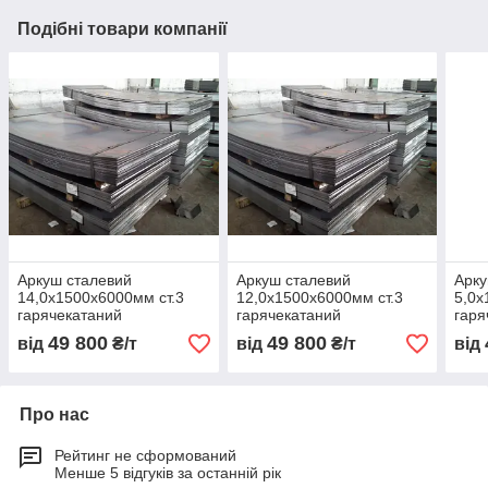
Подібні товари компанії
Аркуш сталевий
Аркуш сталевий
Арку
14,0х1500х6000мм ст.3
12,0х1500х6000мм ст.3
5,0х
гарячекатаний
гарячекатаний
гаря
49 800
49 800
від
₴/т
від
₴/т
від
Про нас
Рейтинг не сформований
Менше 5 відгуків за останній рік