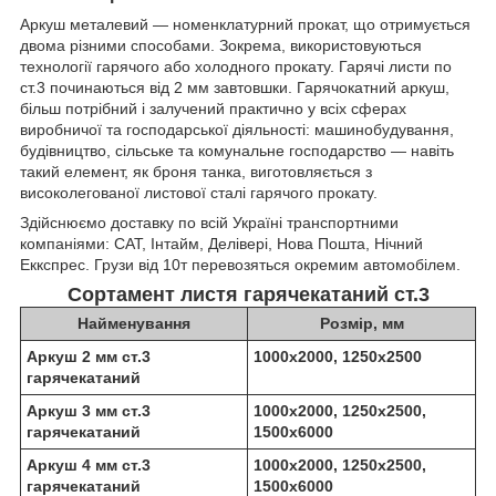
Аркуш металевий — номенклатурний прокат, що отримується
двома різними способами. Зокрема, використовуються
технології гарячого або холодного прокату. Гарячі листи по
ст.3 починаються від 2 мм завтовшки. Гарячокатний аркуш,
більш потрібний і залучений практично у всіх сферах
виробничої та господарської діяльності: машинобудування,
будівництво, сільське та комунальне господарство — навіть
такий елемент, як броня танка, виготовляється з
високолегованої листової сталі гарячого прокату.
Здійснюємо доставку по всій Україні транспортними
компаніями: САТ, Інтайм, Делівері, Нова Пошта, Нічний
Еккспрес. Грузи від 10т перевозяться окремим автомобілем.
Сортамент листя гарячекатаний ст.3
Найменування
Розмір, мм
Аркуш 2 мм ст.3
1000х2000, 1250х2500
гарячекатаний
Аркуш 3 мм ст.3
1000х2000, 1250х2500,
гарячекатаний
1500х6000
Аркуш 4 мм ст.3
1000х2000, 1250х2500,
гарячекатаний
1500х6000