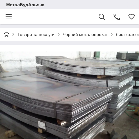
МеталБудАльянс
Товари та послуги
Чорний металопрокат
Лист стале