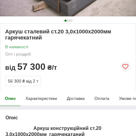
Аркуш сталевий ст.20 3,0х1000х2000мм
гарячекатний
В наявності
Опт і роздріб
57 300
від
₴/т
56 300 ₴
від 2 т
Опис
Характеристики
Доставка
Оплата
Умови п
Опис
Аркуш конструкційний ст.20
3,0х1000х2000мм гарячекатаний