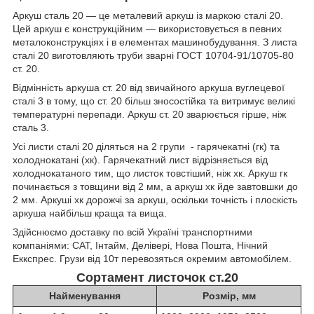
Аркуш сталь 20 — це металевий аркуш із маркою сталі 20.
Цей аркуш є конструкційним — використовується в певних
металоконструкціях і в елементах машинобудування. З листа
сталі 20 виготовляють труби зварні ГОСТ 10704-91/10705-80
ст. 20.
Відмінність аркуша ст. 20 від звичайного аркуша вуглецевої
сталі 3 в тому, що ст. 20 більш зносостійка та витримує великі
температурні перепади. Аркуш ст. 20 зварюється гірше, ніж
сталь 3.
Усі листи сталі 20 діляться на 2 групи - гарячекатні (гк) та
холоднокатані (хк). Гарячекатний лист відрізняється від
холоднокатаного тим, що листок товстіший, ніж хк. Аркуш гк
починається з товщини від 2 мм, а аркуш хк йде завтовшки до
2 мм. Аркуші хк дорожчі за аркуш, оскільки точність і плоскість
аркуша найбільш краща та вища.
Здійснюємо доставку по всій Україні транспортними
компаніями: САТ, Інтайм, Делівері, Нова Пошта, Нічний
Еккспрес. Грузи від 10т перевозяться окремим автомобілем.
Сортамент листочок ст.20
Найменування
Розмір, мм