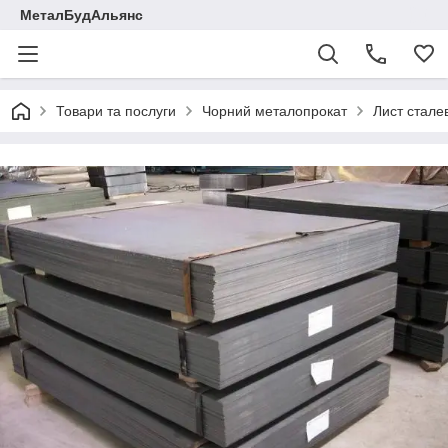
МеталБудАльянс
Товари та послуги
Чорний металопрокат
Лист стале