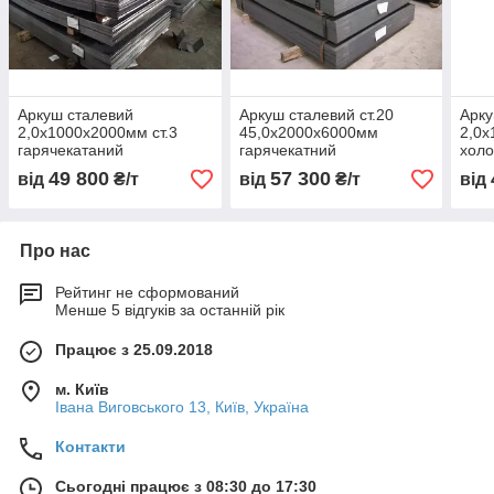
Аркуш сталевий
Аркуш сталевий ст.20
Арку
2,0х1000х2000мм ст.3
45,0х2000х6000мм
2,0х
гарячекатаний
гарячекатний
холо
49 800
57 300
від
₴/т
від
₴/т
від
Про нас
Рейтинг не сформований
Менше 5 відгуків за останній рік
Працює з 25.09.2018
м. Київ
Івана Виговського 13, Київ, Україна
Контакти
Сьогодні працює з 08:30 до 17:30