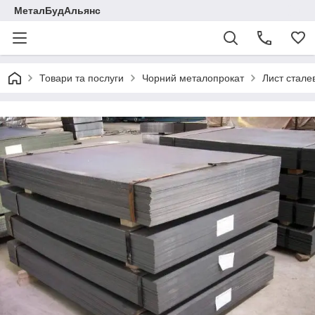
МеталБудАльянс
Товари та послуги
Чорний металопрокат
Лист стале