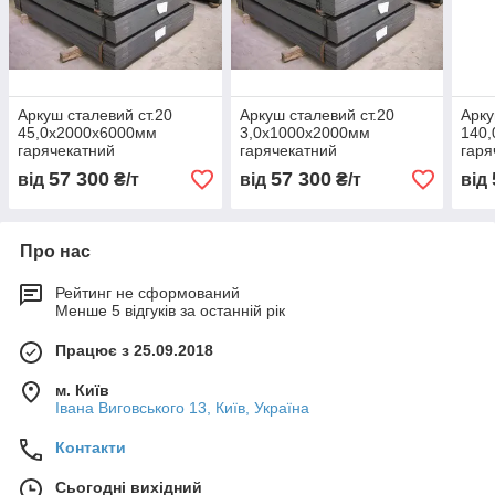
Аркуш сталевий ст.20
Аркуш сталевий ст.20
Арку
45,0х2000х6000мм
3,0х1000х2000мм
140
гарячекатний
гарячекатний
гаря
57 300
57 300
від
₴/т
від
₴/т
від
Про нас
Рейтинг не сформований
Менше 5 відгуків за останній рік
Працює з 25.09.2018
м. Київ
Івана Виговського 13, Київ, Україна
Контакти
Сьогодні вихідний