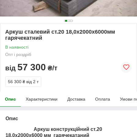
Аркуш сталевий ст.20 18,0х2000х6000мм
гарячекатний
В наявності
Опт і роздріб
57 300
від
₴/т
56 300 ₴
від 2 т
Опис
Характеристики
Доставка
Оплата
Умови п
Опис
Аркуш конструкційний ст.20
18,0х2000х6000 мм гарячекатаний