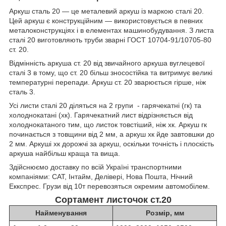
Аркуш сталь 20 — це металевий аркуш із маркою сталі 20.
Цей аркуш є конструкційним — використовується в певних
металоконструкціях і в елементах машинобудування. З листа
сталі 20 виготовляють труби зварні ГОСТ 10704-91/10705-80
ст. 20.
Відмінність аркуша ст. 20 від звичайного аркуша вуглецевої
сталі 3 в тому, що ст. 20 більш зносостійка та витримує великі
температурні перепади. Аркуш ст. 20 зварюється гірше, ніж
сталь 3.
Усі листи сталі 20 діляться на 2 групи - гарячекатні (гк) та
холоднокатані (хк). Гарячекатний лист відрізняється від
холоднокатаного тим, що листок товстіший, ніж хк. Аркуш гк
починається з товщини від 2 мм, а аркуш хк йде завтовшки до
2 мм. Аркуші хк дорожчі за аркуш, оскільки точність і плоскість
аркуша найбільш краща та вища.
Здійснюємо доставку по всій Україні транспортними
компаніями: САТ, Інтайм, Делівері, Нова Пошта, Нічний
Еккспрес. Грузи від 10т перевозяться окремим автомобілем.
Сортамент листочок ст.20
Найменування
Розмір, мм