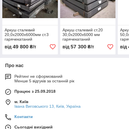
Аркуш сталевий
Аркуш сталевий ст.20
Арку
20,0х2000х6000мм ст.3
30,0х2000х6000 мм
50,0
гарячекатаний
гарячекатаний
гаря
49 800
57 300
від
₴/т
від
₴/т
від
Про нас
Рейтинг не сформований
Менше 5 відгуків за останній рік
Працює з 25.09.2018
м. Київ
Івана Виговського 13, Київ, Україна
Контакти
Сьогодні вихідний