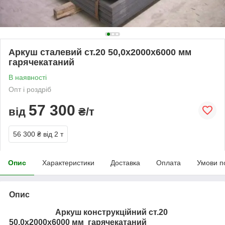
Аркуш сталевий ст.20 50,0х2000х6000 мм
гарячекатаний
В наявності
Опт і роздріб
57 300
від
₴/т
56 300 ₴
від 2 т
Опис
Характеристики
Доставка
Оплата
Умови п
Опис
Аркуш конструкційний ст.20
50,0х2000х6000 мм гарячекатаний