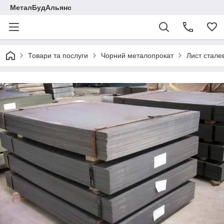
МеталБудАльянс
Товари та послуги
Чорний металопрокат
Лист стале