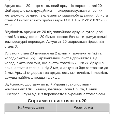
Аркуш сталь 20 — це металевий аркуш із маркою сталі 20.
Цей аркуш є конструкційним — використовується в певних
металоконструкціях і в елементах машинобудування. З листа
сталі 20 виготовляють труби зварні ГОСТ 10704-91/10705-80
ст. 20.
Відмінність аркуша ст. 20 від звичайного аркуша вуглецевої
сталі 3 в тому, що ст. 20 більш зносостійка та витримує великі
температурні перепади. Аркуш ст. 20 зварюється гірше, ніж
сталь 3.
Усі листи сталі 20 діляться на 2 групи - гарячекатні (гк) та
холоднокатані (хк). Гарячекатний лист відрізняється від
холоднокатаного тим, що листок товстіший, ніж хк. Аркуш гк
починається з товщини від 2 мм, а аркуш хк йде завтовшки до
2 мм. Аркуші хк дорожчі за аркуш, оскільки точність і плоскість
аркуша найбільш краща та вища.
Здійснюємо доставку по всій Україні транспортними
компаніями: САТ, Інтайм, Делівері, Нова Пошта, Нічний
Еккспрес. Грузи від 10т перевозяться окремим автомобілем.
Сортамент листочок ст.20
Найменування
Розмір, мм