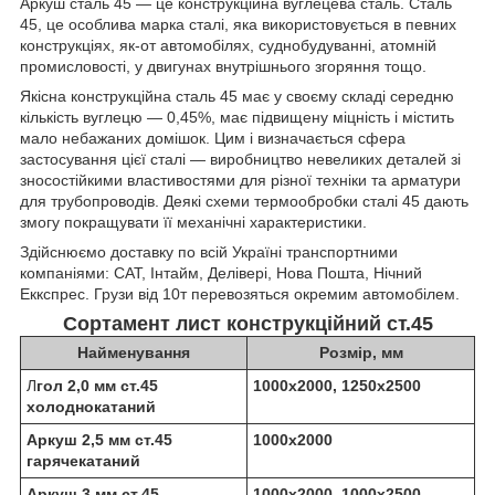
Аркуш сталь 45 — це конструкційна вуглецева сталь. Сталь
45, це особлива марка сталі, яка використовується в певних
конструкціях, як-от автомобілях, суднобудуванні, атомній
промисловості, у двигунах внутрішнього згоряння тощо.
Якісна конструкційна сталь 45 має у своєму складі середню
кількість вуглецю — 0,45%, має підвищену міцність і містить
мало небажаних домішок. Цим і визначається сфера
застосування цієї сталі — виробництво невеликих деталей зі
зносостійкими властивостями для різної техніки та арматури
для трубопроводів. Деякі схеми термообробки сталі 45 дають
змогу покращувати її механічні характеристики.
Здійснюємо доставку по всій Україні транспортними
компаніями: САТ, Інтайм, Делівері, Нова Пошта, Нічний
Еккспрес. Грузи від 10т перевозяться окремим автомобілем.
Сортамент лист конструкційний ст.45
Найменування
Розмір, мм
Л
гол 2,0 мм ст.45
1000х2000, 1250х2500
холоднокатаний
Аркуш 2,5 мм ст.45
1000х2000
гарячекатаний
Аркуш 3 мм ст.45
1000х2000, 1000х2500