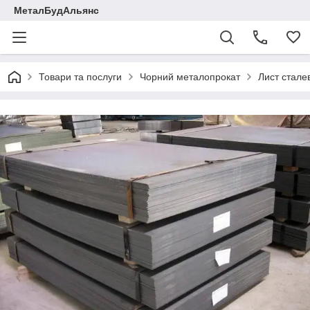
МеталБудАльянс
Товари та послуги
Чорний металопрокат
Лист стале