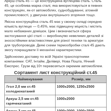
Аркуш сталь 45 — це конструкційна вуглецева сталь. Сталь
45, це особлива марка сталі, яка використовується в певних
конструкціях, як-от автомобілях, суднобудуванні, атомній
промисловості, у двигунах внутрішнього згоряння тощо.
Якісна конструкційна сталь 45 має у своєму складі середню
кількість вуглецю — 0,45%, має підвищену міцність і містить
мало небажаних домішок. Цим і визначається сфера
застосування цієї сталі — виробництво невеликих деталей зі
зносостійкими властивостями для різної техніки та арматури
для трубопроводів. Деякі схеми термообробки сталі 45 дають
змогу покращувати її механічні характеристики.
Здійснюємо доставку по всій Україні транспортними
компаніями: САТ, Інтайм, Делівері, Нова Пошта, Нічний
Еккспрес. Грузи від 10т перевозяться окремим автомобілем.
Сортамент лист конструкційний ст.45
Найменування
Розмір, мм
Л
гол 2,0 мм ст.45
1000х2000, 1250х2500
холоднокатаний
Аркуш 2,5 мм ст.45
1000х2000
гарячекатаний
Аркуш 3 мм ст.45
1000х2000, 1000х2500