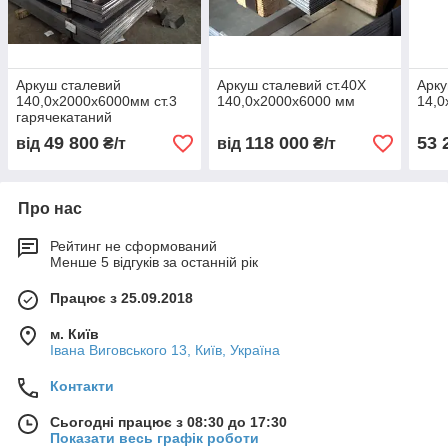
Аркуш сталевий
Аркуш сталевий ст.40Х
Арку
140,0х2000х6000мм ст.3
140,0х2000х6000 мм
14,0
гарячекатаний
49 800
118 000
53 
від
₴/т
від
₴/т
Про нас
Рейтинг не сформований
Менше 5 відгуків за останній рік
Працює з 25.09.2018
м. Київ
Івана Виговського 13, Київ, Україна
Контакти
Сьогодні працює з 08:30 до 17:30
Показати весь графік роботи