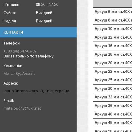
Пʼятниця
08:30
17:30
Аркуш 6 мм ст.40Х 
Субота
Вихідний
Аркуш 8 мм ст.40Х 
Неділя
Вихідний
Аркуш 10 мм ст.40Х
КОНТАКТИ
Аркуш 12 мм ст.40Х
Аркуш 16 мм ст.40Х
+380 (98) 547-03-82
Аркуш 18 мм ст.40Х
Заказ только по телефону
Аркуш 20 мм ст.40Х
Аркуш 22 мм ст.40Х
МеталБудАльянс
Аркуш 25 мм ст.40
Аркуш 30 мм ст.40Х
Івана Виговського 13, Київ, Україна
Аркуш 32 мм ст.40Х
Аркуш 36 мм ст.40Х
metalbud13@ukr.net
Аркуш 40 мм ст.40Х
Аркуш 45 мм ст.40Х
Аркуш 50 мм ст.40Х