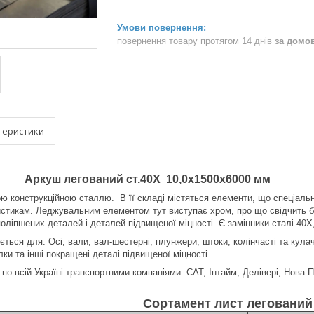
повернення товару протягом 14 днів
за домо
теристики
Аркуш легований ст.40Х 10,0х1500х6000 мм
ю конструкційною сталлю. В її складі містяться елементи, що спеціаль
стикам. Леджувальним елементом тут виступає хром, про що свідчить бу
поліпшених деталей і деталей підвищеної міцності. Є замінники сталі 40
ься для: Осі, вали, вал-шестерні, плунжери, штоки, колінчасті та кулачк
лки та інші покращені деталі підвищеної міцності.
по всій Україні транспортними компаніями: САТ, Інтайм, Делівері, Нова 
Сортамент лист легований 