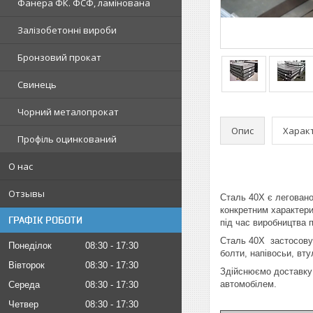
Фанера ФК. ФСФ, ламінована
Залізобетонні вироби
Бронзовий прокат
Свинець
Чорний металопрокат
Опис
Харак
Профіль оцинкований
О нас
Отзывы
Сталь 40Х є леговано
конкретним характери
ГРАФІК РОБОТИ
під час виробництва 
Сталь 40Х застосовуєт
Понеділок
08:30
17:30
болти, напівосьи, вту
Вівторок
08:30
17:30
Здійснюємо доставку 
автомобілем.
Середа
08:30
17:30
Четвер
08:30
17:30