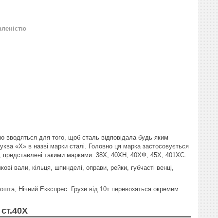
вленістю
но вводяться для того, щоб сталь відповідала будь-яким
ква «Х» в назві марки сталі. Головно ця марка застосовується
Х, представлені такими марками: 38Х, 40ХН, 40ХФ, 45Х, 401ХС.
ові вали, кільця, шпинделі, оправи, рейки, губчасті венці,
Пошта, Нічний Еккспрес. Грузи від 10т перевозяться окремим
ст.40Х