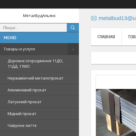
МеталБудАльянс
metalbud13@uk
ГЛАВНАЯ
ТОВ
Товары и услуги
Дорожнє огородження 11ДО,
11ДД, 11МО
Нержавіючий металопрокат
Алюмінієвий прокат
Латунний прокат
Мідний прокат
Чавунне лиття