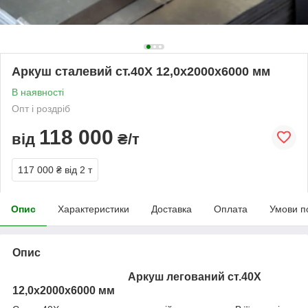
Аркуш сталевий ст.40Х 12,0х2000х6000 мм
В наявності
Опт і роздріб
118 000
від
₴/т
117 000 ₴
від 2 т
Опис
Характеристики
Доставка
Оплата
Умови п
Опис
Аркуш легований ст.40Х
12,0х2000х6000 мм