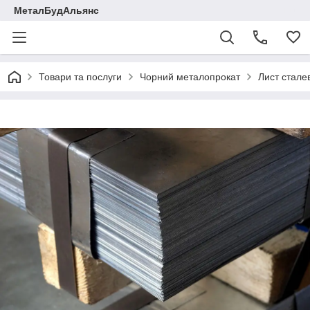
МеталБудАльянс
Товари та послуги
Чорний металопрокат
Лист стале