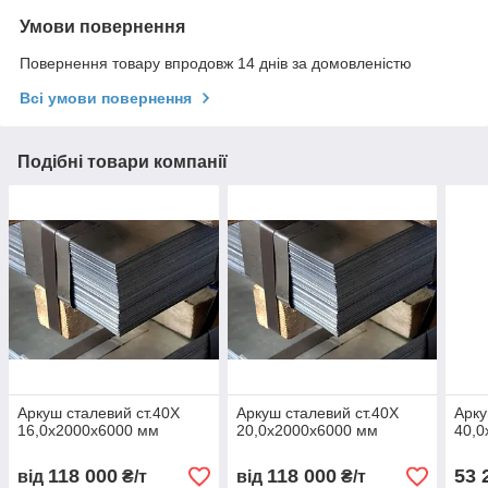
Умови повернення
Повернення товару впродовж 14 днів за домовленістю
Всі умови повернення
Подібні товари компанії
Аркуш сталевий ст.40Х
Аркуш сталевий ст.40Х
Арку
16,0х2000х6000 мм
20,0х2000х6000 мм
40,0
118 000
118 000
53 
від
₴/т
від
₴/т