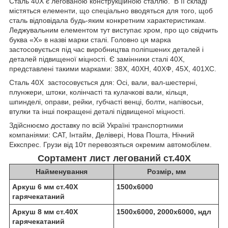
Сталь 40Х є легованою конструкційною сталлю. В її складі
містяться елементи, що спеціально вводяться для того, щоб
сталь відповідала будь-яким конкретним характеристикам.
Леджувальним елементом тут виступає хром, про що свідчить
буква «Х» в назві марки сталі. Головно ця марка
застосовується під час виробництва поліпшених деталей і
деталей підвищеної міцності. Є замінники сталі 40Х,
представлені такими марками: 38Х, 40ХН, 40ХФ, 45Х, 401ХС.
Сталь 40Х застосовується для: Осі, вали, вал-шестерні,
плунжери, штоки, колінчасті та кулачкові вали, кільця,
шпинделі, оправи, рейки, губчасті венці, болти, напівосьи,
втулки та інші покращені деталі підвищеної міцності.
Здійснюємо доставку по всій Україні транспортними
компаніями: САТ, Інтайм, Делівері, Нова Пошта, Нічний
Еккспрес. Грузи від 10т перевозяться окремим автомобілем.
Сортамент лист легований ст.40Х
Найменування
Розмір, мм
Аркуш 6 мм ст.40Х
1500х6000
гарячекатаний
Аркуш 8 мм ст.40Х
1500х6000, 2000х6000, ндл
гарячекатаний