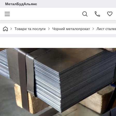
МеталБудАльянс
Товари та послуги
Чорний металопрокат
Лист стале