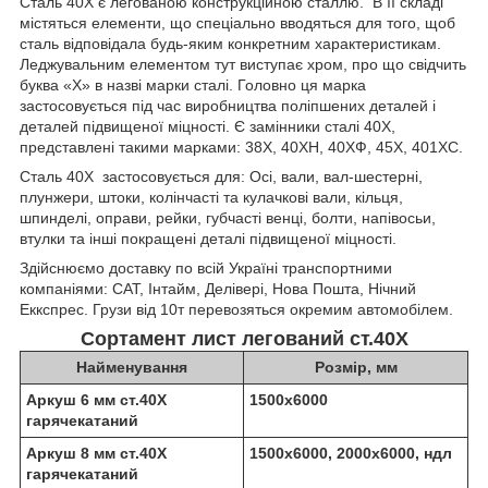
Сталь 40Х є легованою конструкційною сталлю. В її складі
містяться елементи, що спеціально вводяться для того, щоб
сталь відповідала будь-яким конкретним характеристикам.
Леджувальним елементом тут виступає хром, про що свідчить
буква «Х» в назві марки сталі. Головно ця марка
застосовується під час виробництва поліпшених деталей і
деталей підвищеної міцності. Є замінники сталі 40Х,
представлені такими марками: 38Х, 40ХН, 40ХФ, 45Х, 401ХС.
Сталь 40Х застосовується для: Осі, вали, вал-шестерні,
плунжери, штоки, колінчасті та кулачкові вали, кільця,
шпинделі, оправи, рейки, губчасті венці, болти, напівосьи,
втулки та інші покращені деталі підвищеної міцності.
Здійснюємо доставку по всій Україні транспортними
компаніями: САТ, Інтайм, Делівері, Нова Пошта, Нічний
Еккспрес. Грузи від 10т перевозяться окремим автомобілем.
Сортамент лист легований ст.40Х
Найменування
Розмір, мм
Аркуш 6 мм ст.40Х
1500х6000
гарячекатаний
Аркуш 8 мм ст.40Х
1500х6000, 2000х6000, ндл
гарячекатаний