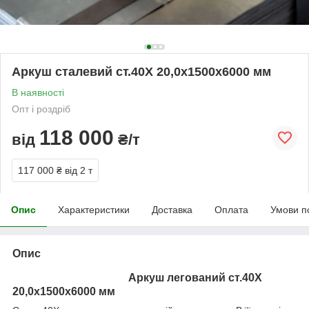
Аркуш сталевий ст.40Х 20,0х1500х6000 мм
В наявності
Опт і роздріб
118 000
від
₴/т
117 000 ₴
від 2 т
Опис
Характеристики
Доставка
Оплата
Умови п
Опис
Аркуш легований ст.40Х
20,0х1500х6000 мм