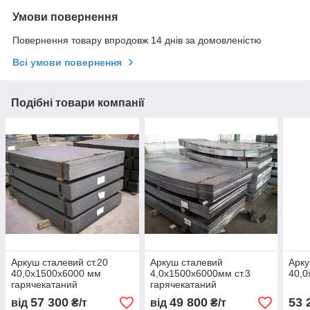
Умови повернення
Повернення товару впродовж 14 днів за домовленістю
Всі умови повернення
Подібні товари компанії
Аркуш сталевий ст.20
Аркуш сталевий
Арку
40,0х1500х6000 мм
4,0х1500х6000мм ст.3
40,0
гарячекатаний
гарячекатаний
57 300
49 800
53 
від
₴/т
від
₴/т