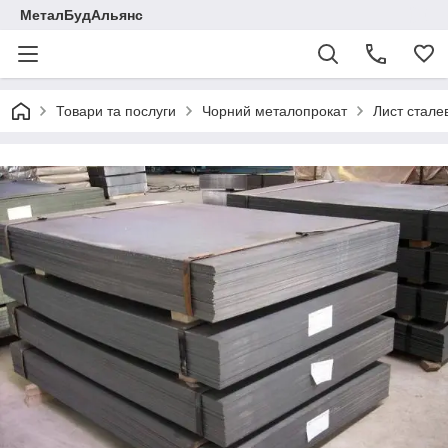
МеталБудАльянс
Товари та послуги
Чорний металопрокат
Лист стале