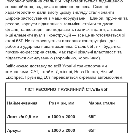
Ресорно-пружинна сталь 65Г характеризується підвищеною
зносостійкістю, водночас порівняно дешева. Саме ці
характеристики дали змогу цьому вигляду стали знайти
широке застосування в машинобудуванні.
Шайби, пружини та
ресори, корпуси підшипників, гальмівні стрічки та диски,
фланці та шестерні, що подавають і затискні цанги, а також
інші елементи вузлів і конструкцій — все це виготовляється зі
сталі 65Г. Не застосовується в зварних конструкціях і для
роботи з ударним навантаженням. Сталь 65Г, як і будь-яка
пружинно-рессорна сталь, має гарні різальні властивості та
піддається оксидуванню (воронінню, коронінню).
Здійснюємо доставку по всій Україні транспортними
компаніями: САТ, Інтайм, Делівері, Нова Пошта, Нічний
Еккспрес. Грузи від 10т перевозяться окремим автомобілем.
ЛІСТ РЕСОРНО-ПРУЖИННИЙ СТАЛЬ 65Г
Найменування
Розміри, мм
Марка стали
Лист х/к 0,5 мм
х 1000 х 2000
65Г
Аркуш
х 1000 х 2000
65Г