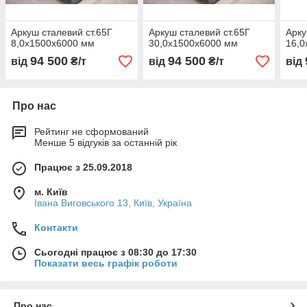
Аркуш сталевий ст.65Г
Аркуш сталевий ст.65Г
Арку
8,0х1500х6000 мм
30,0х1500х6000 мм
16,0
94 500
94 500
від
₴/т
від
₴/т
від
Про нас
Рейтинг не сформований
Менше 5 відгуків за останній рік
Працює з 25.09.2018
м. Київ
Івана Виговського 13, Київ, Україна
Контакти
Сьогодні працює з 08:30 до 17:30
Показати весь графік роботи
Про нас