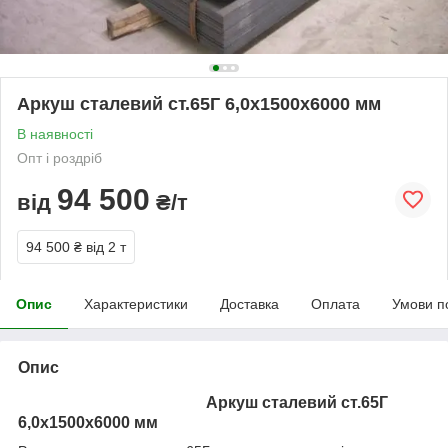
Аркуш сталевий ст.65Г 6,0х1500х6000 мм
В наявності
Опт і роздріб
94 500
від
₴/т
94 500 ₴
від 2 т
Опис
Характеристики
Доставка
Оплата
Умови п
Опис
Аркуш сталевий ст.65Г
6,0х1500х6000 мм