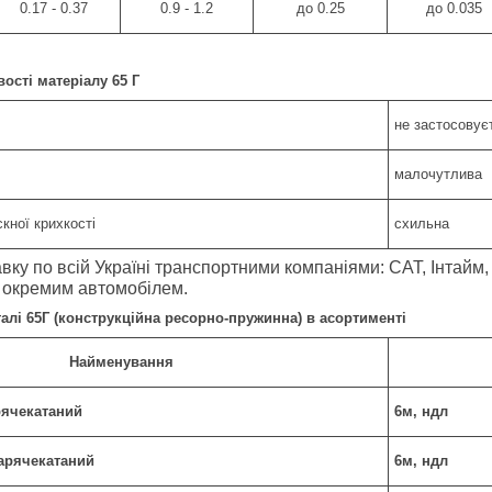
0.17 - 0.37
0.9 - 1.2
до 0.25
до 0.035
вості матеріалу 65 Г
не застосовує
малочутлива
кної крихкості
схильна
ку по всій Україні транспортними компаніями: САТ, Інтайм, 
я окремим автомобілем.
талі 65Г (конструкційна ресорно-пружинна) в асортименті
Найменування
арячекатаний
6м, ндл
гарячекатаний
6м, ндл