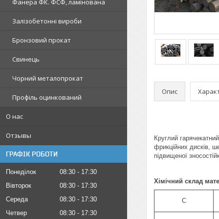
Фанера ФК. ФСФ, ламінована
Залізобетонні вироби
Бронзовий прокат
Свинець
Чорний металопрокат
Опис
Харак
Профіль оцинкований
О нас
Отзывы
Круглий гарячекатний
фрикційних дисків, ше
ГРАФІК РОБОТИ
підвищеної зносостій
Понеділок
08:30
17:30
Хімічний склад мате
Вівторок
08:30
17:30
Середа
08:30
17:30
C
Четвер
08:30
17:30