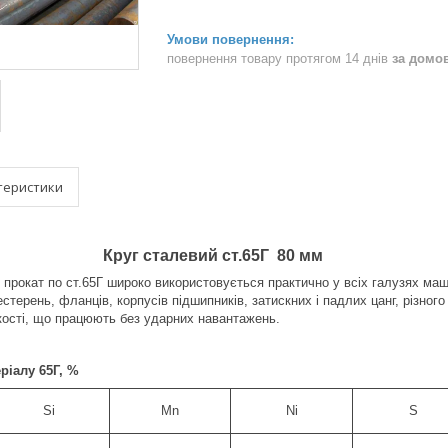
повернення товару протягом 14 днів
за домо
теристики
Круг сталевий ст.65Г 80 мм
 прокат по ст.65Г широко використовується практично у всіх галузях м
стерень, фланців, корпусів підшипників, затискних і падлих цанг, різног
кості, що працюють без ударних навантажень.
ріалу 65Г, %
Si
Mn
Ni
S