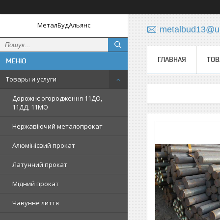
МеталБудАльянс
metalbud13@uk
ГЛАВНАЯ
ТОВ
Товары и услуги
Дорожнє огородження 11ДО,
11ДД, 11МО
Нержавіючий металопрокат
Алюмінієвий прокат
Латунний прокат
Мідний прокат
Чавунне лиття