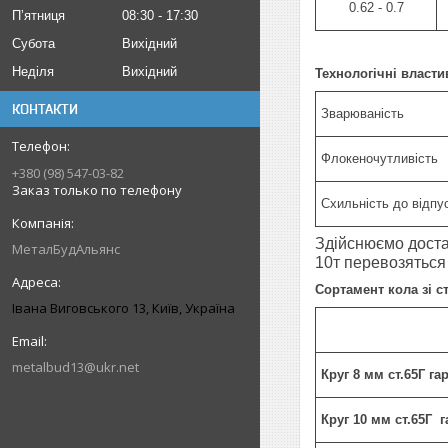
0.62 - 0.7
Пʼятниця
08:30
17:30
Субота
Вихідний
Неділя
Вихідний
Технологічні власти
КОНТАКТИ
Зварюваність
Флокеночутливість
+380 (98) 547-03-82
Заказ только по телефону
Схильність до відпус
Здійснюємо достав
МеталБудАльянс
10т перевозятьс
Сортамент кола зі с
Івана Виговського 13, Київ, Україна
metalbud13@ukr.net
Круг 8 мм ст.65Г г
Круг 10 мм ст.65Г 