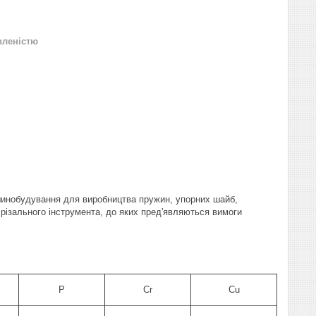
вленістю
ашинобудування для виробництва пружин, упорних шайб,
о різального інструмента, до яких пред'являються вимоги
P
Cr
Cu