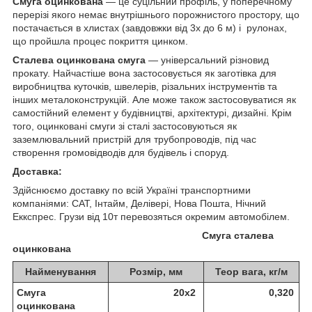
Смуга оцинкована
— це суцільний профіль, у поперечному
перерізі якого немає внутрішнього порожнистого простору, що
постачається в хлистах (завдовжки від 3x до 6 м) і рулонах,
що пройшла процес покриття цинком.
Сталева оцинкована смуга
— універсальний різновид
прокату. Найчастіше вона застосовується як заготівка для
виробництва куточків, швелерів, різальних інструментів та
інших металоконструкцій. Але може також застосовуватися як
самостійний елемент у будівництві, архітектурі, дизайні. Крім
того, оцинковані смуги зі сталі застосовуються як
заземлювальний пристрій для трубопроводів, під час
створення громовідводів для будівель і споруд.
Доставка:
Здійснюємо доставку по всій Україні транспортними
компаніями: САТ, Інтайм, Делівері, Нова Пошта, Нічний
Еккспрес. Грузи від 10т перевозяться окремим автомобілем.
Смуга сталева
оцинкована
Найменування
Розмір, мм
Теор вага, кг/м
Смуга
20х2
0,320
оцинкована