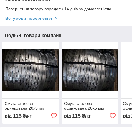
Повернення товару впродовж 14 днів за домовленістю
Всі умови повернення
Подібні товари компанії
Смуга сталева
Смуга сталева
Смуг
оцинкована 20х3 мм
оцинкована 20х5 мм
оцин
115
115
від
₴/кг
від
₴/кг
від