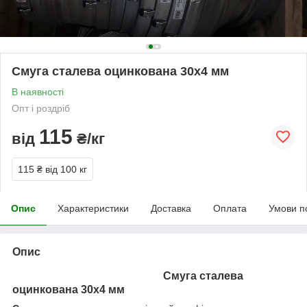
Смуга сталева оцинкована 30х4 мм
В наявності
Опт і роздріб
115
від
₴/кг
115 ₴
від 100 кг
Опис
Характеристики
Доставка
Оплата
Умови п
Опис
Смуга сталева
оцинкована 30х4 мм