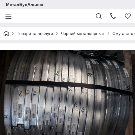
МеталБудАльянс
Товари та послуги
Чорний металопрокат
Смуга стал