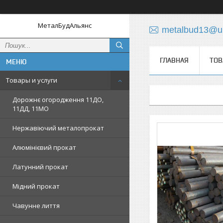
МеталБудАльянс
metalbud13@uk
ГЛАВНАЯ
ТОВ
Товары и услуги
Дорожнє огородження 11ДО,
11ДД, 11МО
Нержавіючий металопрокат
Алюмінієвий прокат
Латунний прокат
Мідний прокат
Чавунне лиття