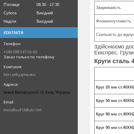
Пʼятниця
08:30
17:30
Зварюваність
Субота
Вихідний
Флокеночутливість
Неділя
Вихідний
КОНТАКТИ
Схильність до відпус
Здійснюємо дост
+380 (98) 547-03-82
Еккспрес. Груз
Заказ только по телефону
Круги сталь 
МеталБудАльянс
Круг 20 мм ст.40Х
Івана Виговського 13, Київ, Україна
Круг 50 мм ст.40Х
metalbud13@ukr.net
Круг 80 мм ст.40Х
Круг 90 мм ст.40Х