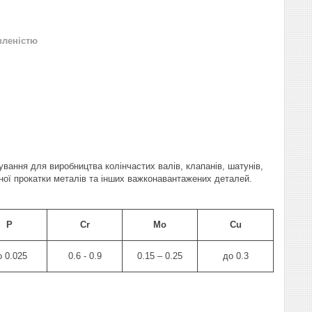
вленістю
ання для виробництва колінчастих валів, клапанів, шатунів,
дної прокатки металів та інших важконавантажених деталей.
P
Cr
Mo
Cu
о 0.025
0.6 - 0.9
0.15 – 0.25
до 0.3