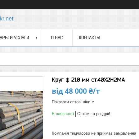
r.net
АРЫ И УСЛУГИ
О НАС
КОНТАКТЫ
Круг ф 210 мм ст.40Х2Н2МА
від
48 000 ₴/т
Показати оптові ціни
В наявності
Оптом і в роздріб
Компанія тимчасово не приймає замовлення