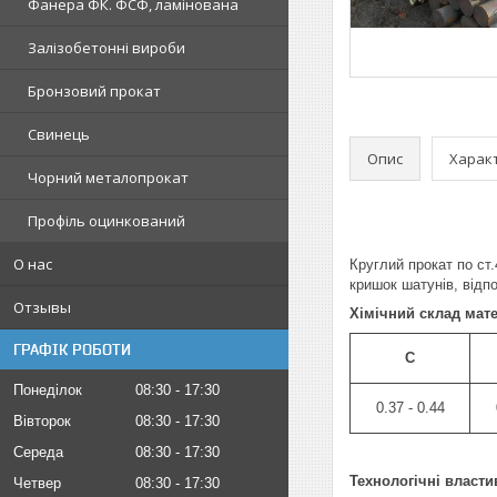
Фанера ФК. ФСФ, ламінована
Залізобетонні вироби
Бронзовий прокат
Свинець
Опис
Харак
Чорний металопрокат
Профіль оцинкований
О нас
Круглий прокат по ст
кришок шатунів, відп
Отзывы
Хімічний склад мат
ГРАФІК РОБОТИ
C
Понеділок
08:30
17:30
0.37 - 0.44
Вівторок
08:30
17:30
Середа
08:30
17:30
Технологічні власти
Четвер
08:30
17:30