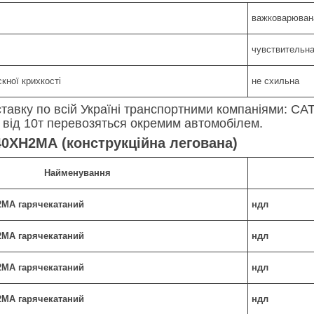
важковарюван
чувствительн
кної крихкості
не схильна
авку по всій Україні транспортними компаніями: САТ,
и від 10т перевозяться окремим автомобілем.
40ХН2МА (конструкційна легована)
Найменування
Н2МА гарячекатаний
ндл
Н2МА гарячекатаний
ндл
Н2МА гарячекатаний
ндл
Н2МА гарячекатаний
ндл