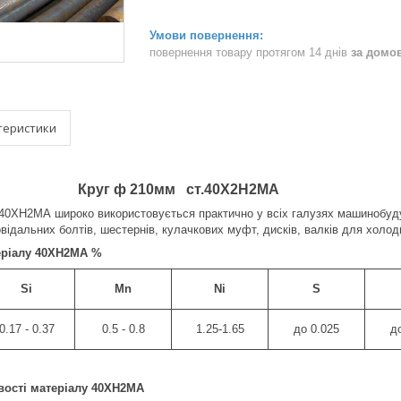
повернення товару протягом 14 днів
за домо
теристики
Круг ф 210мм ст.40Х2Н2МА
.40ХН2МА широко використовується практично у всіх галузях машинобудув
овідальних болтів, шестернів, кулачкових муфт, дисків, валків для холо
еріалу 40ХН2МА %
Si
Mn
Ni
S
0.17 - 0.37
0.5 - 0.8
1.25-1.65
до 0.025
д
вості матеріалу 40ХН2МА