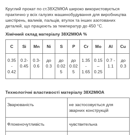
Круглий прокат по ст.38Х2МЮА широко використовується
практично у всіх галузях машинобудування для виробництва
шестірень, валиків, пальців, втулок та інших азотованих
деталей, що працюють за температур до 450 °C.
Хімічний склад матеріалу 38Х2МЮА %
C
Si
Mn
Ni
S
P
Cr
Mo
Al
Cu
0.35
0.2-
0.3-
до
до
до
1.35
0.15
0.7 -
до
-
0.45
0.6
0.3
0.02
0.02
-
–
1.1
0.3
0.42
5
5
1.65
0.25
Технологічні властивості матеріалу 38Х2МЮА
Зварюваність
не застосовується для
зварних конструкцій
Флокеночутливість
чувствительна