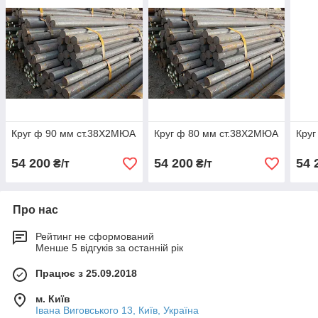
Круг ф 90 мм ст.38Х2МЮА
Круг ф 80 мм ст.38Х2МЮА
Круг
54 200
54 200
54 
₴/т
₴/т
Про нас
Рейтинг не сформований
Менше 5 відгуків за останній рік
Працює з 25.09.2018
м. Київ
Івана Виговського 13, Київ, Україна