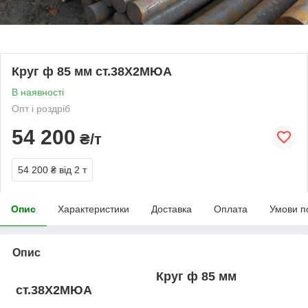
Круг ф 85 мм ст.38Х2МЮА
В наявності
Опт і роздріб
54 200
₴/т
54 200 ₴
від 2 т
Опис
Характеристики
Доставка
Оплата
Умови п
Опис
Круг ф 85 мм
ст.38Х2МЮА