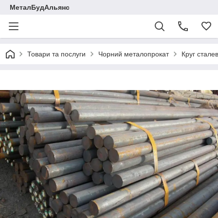
МеталБудАльянс
Товари та послуги
Чорний металопрокат
Круг стале