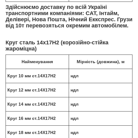
Здійснюємо доставку по всій Україні
транспортними компаніями: САТ, Інтайм,
Делівері, Нова Пошта, Нічний Еккспрес. Грузи
від 10т перевозяться окремим автомобілем.
Круг сталь 14х17Н2 (корозійно-стійка
жароміцна)
Найменування
Мірність (довжина), м
Круг 10 мм ст.14Х17Н2
ндл
Круг 12 мм ст.14Х17Н2
ндл
Круг 14 мм ст.14Х17Н2
ндл
Круг 16 мм ст.14Х17Н2
ндл
Круг 18 мм ст.14Х17Н2
ндл