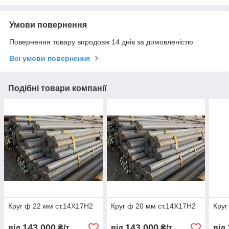
Умови повернення
Повернення товару впродовж 14 днів за домовленістю
Всі умови повернення
Подібні товари компанії
Круг ф 22 мм ст.14Х17Н2
Круг ф 20 мм ст.14Х17Н2
Круг
143 000
143 000
від
₴/т
від
₴/т
від