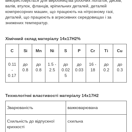
використовується для виробництва робочих лопаток, дисків,
валів, втулок, фланців, кріпильних деталей, деталей
компресорних машин, що працюють на нітрозному газі,
деталей, що працюють в агресивних середовищах і за
знижених температур.
Хімічний склад матеріалу 14х17Н2%
C
Si
Mn
Ni
S
P
Cr
Ti
Cu
0.11
до
до
1.5 -
до
до
16 -
до
до
-
0.8
0.8
2.5
0.02
0.03
18
0.2
0.3
0.17
5
Технологічні властивості матеріалу 14х17Н2
Зварюваність
важковарювана
Схильність до відпускної
схильна
крихкості