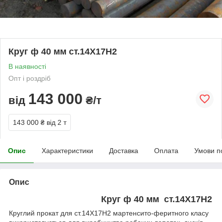
Круг ф 40 мм ст.14Х17Н2
В наявності
Опт і роздріб
143 000
від
₴/т
143 000 ₴
від 2 т
Опис
Характеристики
Доставка
Оплата
Умови п
Опис
Круг ф 40 мм ст.14Х17Н2
Круглий прокат для ст.14Х17Н2 мартенсито-феритного класу