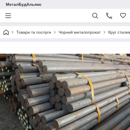
МеталБудАльянс
Товари та послуги
Чорний металопрокат
Круг стале