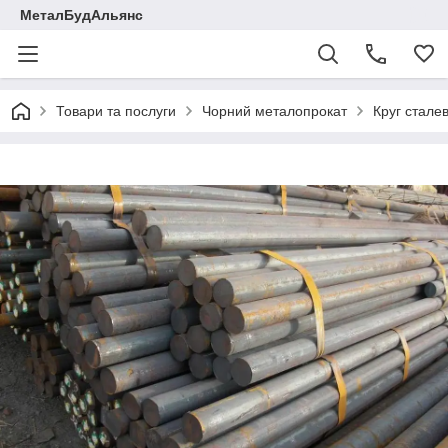
МеталБудАльянс
Товари та послуги
Чорний металопрокат
Круг стале