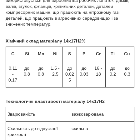
використовується для виробництва робочих лопаток, дисків,
валів, втулок, фланців, кріпильних деталей, деталей
компресорних машин, що працюють на нітрозному газі,
деталей, що працюють в агресивних середовищах і за
знижених температур.
Хімічний склад матеріалу 14х17Н2%
C
Si
Mn
Ni
S
P
Cr
Ti
Cu
0.11
до
до
1.5 -
до
до
16 -
до
до
-
0.8
0.8
2.5
0.02
0.03
18
0.2
0.3
0.17
5
Технологічні властивості матеріалу 14х17Н2
Зварюваність
важковарювана
Схильність до відпускної
схильна
крихкості