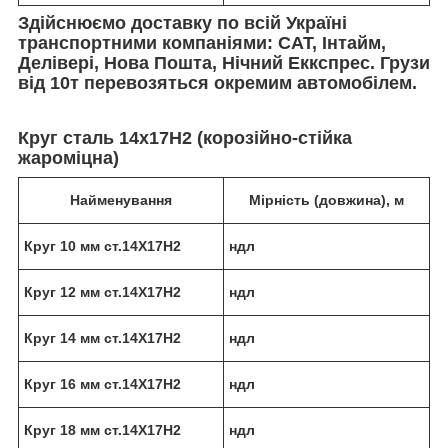
Здійснюємо доставку по всій Україні
транспортними компаніями: САТ, Інтайм,
Делівері, Нова Пошта, Нічний Еккспрес. Грузи
від 10т перевозяться окремим автомобілем.
Круг сталь 14х17Н2 (корозійно-стійка
жароміцна)
Найменування
Мірність (довжина), м
Круг 10 мм ст.14Х17Н2
ндл
Круг 12 мм ст.14Х17Н2
ндл
Круг 14 мм ст.14Х17Н2
ндл
Круг 16 мм ст.14Х17Н2
ндл
Круг 18 мм ст.14Х17Н2
ндл