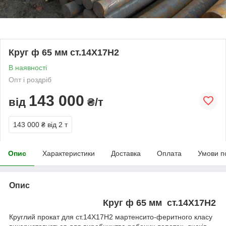
Круг ф 65 мм ст.14Х17Н2
В наявності
Опт і роздріб
143 000
від
₴/т
143 000 ₴
від 2 т
Опис
Характеристики
Доставка
Оплата
Умови п
Опис
Круг ф 65 мм ст.14Х17Н2
Круглий прокат для ст.14Х17Н2 мартенсито-феритного класу