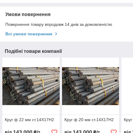
Умови повернення
Повернення товару впродовж 14 днів за домовленістю
Всі умови повернення
Подібні товари компанії
Круг ф 22 мм ст.14Х17Н2
Круг ф 20 мм ст.14Х17Н2
Круг
143 000
143 000
від
₴/т
від
₴/т
від