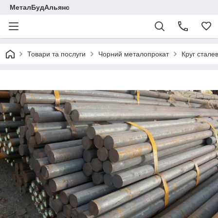
МеталБудАльянс
Товари та послуги
Чорний металопрокат
Круг стале