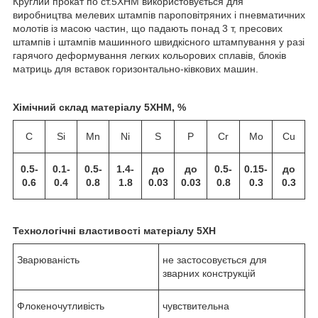
Круглий прокат по ст.5ХНМ використовується для
виробництва мелевих штампів пароповітряних і пневматичних
молотів із масою частин, що падають понад 3 т, пресових
штампів і штампів машинного швидкісного штампування у разі
гарячого деформування легких кольорових сплавів, блоків
матриць для вставок горизонтально-ківкових машин.
Хімічний склад матеріалу 5XHM, %
C
Si
Mn
Ni
S
P
Cr
Мо
Cu
0.5-
0.1-
0.5-
1.4-
до
до
0.5-
0.15-
до
0.6
0.4
0.8
1.8
0.03
0.03
0.8
0.3
0.3
Технологічні властивості матеріалу 5XH
Зварюваність
не застосовується для
зварних конструкцій
Флокеночутливість
чувствительна