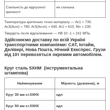
Схильність до відпускної
не схильна
крихкості
Температура критичних точок матеріалу — Ac1 = 730,
Ac3(Acm) = 780, Ar3(Arcm) = 640, Ar1 = 610, Mn = 230.
Твердість після відпалювання — HB 10 -1 = 241 МПа.
Здійснюємо доставку по всій Україні
транспортними компаніями: САТ, Інтайм,
Делівері, Нова Пошта, Нічний Еккспрес. Грузи
від 10т перевозяться окремим автомобілем.
Круг сталь 5ХНМ (інструментальна
штампова)
Найменування
Мірність (довжина), м
Круг 30 мм ст.5ХНХ
ндл
Круг 50 мм ст.5ХНХ
ндл