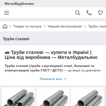
МеталБудАльянс
Товари та послуги
Чорний металопрокат
Труби стал
Труби сталеві
🧱 Труби сталеві — купити в Україні |
Ціна від виробника — Металбудальянс
Труби сталеві (труби з вуглецевої сталі, безшовні та
електрозварні труби ГОСТ / ДСТУ)
— це міцні та довговічні
вироби, що застосовуються у будівництві, машинобудуванні,
Показати все
енергетиці та інженерних комунікаціях.
Уся продукція
є в наявності на складі в Україні
,
сертифікована за
ГОСТ 10704-91, ГОСТ 8732-78, ГОСТ
8734-75, ДСТУ 8808:2018, EN 10219
і доступна
оптом та в
роздріб із доставкою по всій Україні
.
Компанія
Металбудальянс
— провідний виробник і