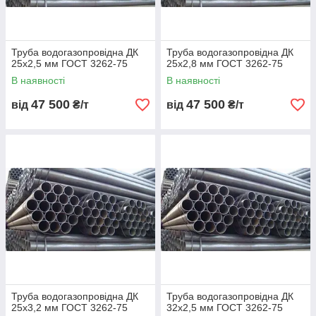
🧰 Доступні послуги
різання, свердління, гнуття та
пакування
за кресленнями клієнта.
Труба водогазопровідна ДК
Труба водогазопровідна ДК
🧩 Застосування сталевих труб
25х2,5 мм ГОСТ 3262-75
25х2,8 мм ГОСТ 3262-75
В наявності
В наявності
🏗️
Будівництво
— металокаркаси, ферми,
перекриття, сходи;
47 500
47 500
від
₴/т
від
₴/т
💧
Водопостачання та опалення
— труби для води,
пари, систем опалення;
⚙️
Машинобудування
— гідросистеми, корпуси,
вузли;
🧱
Енергетика та нафтогаз
— трубопроводи
високого тиску;
🌿
Сільське господарство
— теплиці, зрошувальні
установки.
🧩 Переваги Металбудальянс
✅ Відповідність
ГОСТ, ДСТУ, EN 10219
;
✅ Уся продукція
в наявності на складі в Україні
;
Труба водогазопровідна ДК
Труба водогазопровідна ДК
25х3,2 мм ГОСТ 3262-75
32х2,5 мм ГОСТ 3262-75
✅ Продаж
оптом і в роздріб
;