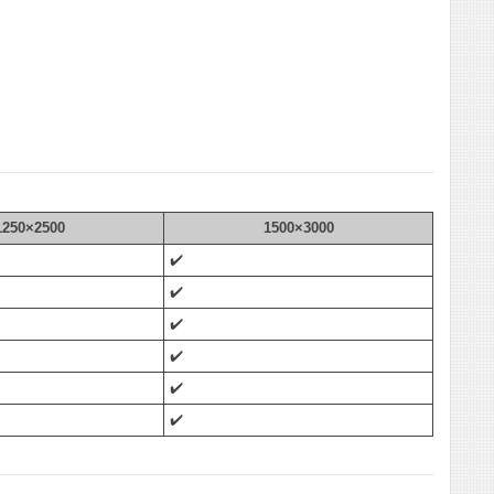
1250×2500
1500×3000
✔️
✔️
✔️
✔️
✔️
✔️