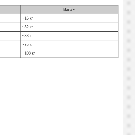
Вага ~
~16 кг
~32 кг
~38 кг
~75 кг
~108 кг