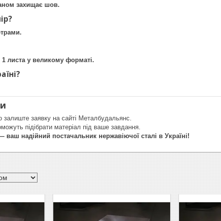
таном захищає шов.
ір?
етрами.
ід 1 листа у великому форматі.
аїні?
ти
о залиште заявку на сайті Металбудальянс.
оможуть підібрати матеріал під ваше завдання.
 ваш надійний постачальник нержавіючої сталі в Україні!