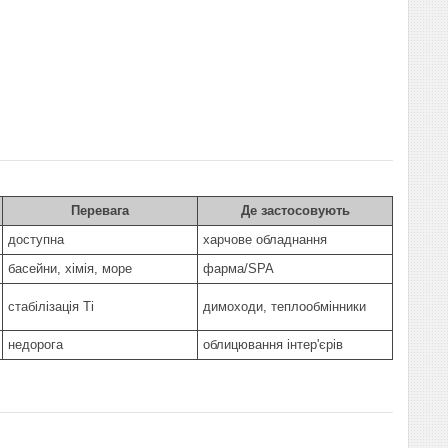
Перевага
Де застосовують
доступна
харчове обладнання
басейни, хімія, море
фарма/SPA
стабілізація Ti
димоходи, теплообмінники
недорога
облицювання інтер'єрів