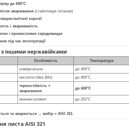
гріву до 600°C
 після зварювання
(стабілізація титаном)
іжкристалітної корозії
ість і зварюваність
логих і промислових середовищах
хню під час експлуатації
 з іншими нержавійками
Особливість
Температура
універсальна
до 400°C
кислотостійка (Mo)
до 400°C
термостійкість +
до 600°C
зварювання
економ-сегмент
до 250°C
ється та зварюється
→
вибір = AISI 321
.
ня листа AISI 321