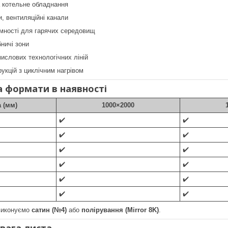
а котельне обладнання
и, вентиляційні канали
ємності для гарячих середовищ
бничі зони
ислових технологічних ліній
укцій з циклічним нагрівом
 формати в наявності
 (мм)
1000×2000
✔️
✔️
✔️
✔️
✔️
✔️
✔️
✔️
✔️
✔️
✔️
✔️
виконуємо
сатин (№4)
або
полірування (Mirror 8K)
.
 вага листа