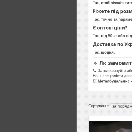
Так,
стабілізація ти
Ріжете під розм
Так,
точно за парам
Є оптові ціни?
Так,
від 50 кг або в
Доставка по Укр
Так,
щодня.
🔹
Як замови
📞 Зателефонуйте аб
Наші спеціалісти доп
💥
Металбудальянс —