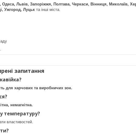
в, Одеса, Львів, Запоріжжя, Полтава, Черкаси, Вінниця, Миколаїв, Х
і, Ужгород, Луцьк
та інші міста.
ладу
.
рені запитання
жавійка?
ить для харчових та виробничих зон.
ся?
ітна, немагнітна.
у температуру?
ати властивостей.
ти?