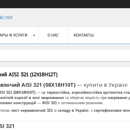
r.net
АРЫ И УСЛУГИ
О НАС
КОНТАКТЫ
ий AISI 321 (12Х18Н12Т)
іючий AISI 321 (08Х18Н10Т)
— купити в Україні
SI 321 (08Х18Н10Т)
— це
термостійка, корозійностійка аустенітна ст
алітній корозії в зоні зварювання
та зберігає міцність при
нагріванні 
плових конструкцій
—
AISI 321
є оптимальним рішенням.
тачає
лист нержавіючий 321
зі
складу в Україні
, з
сертифікатами яко
SI 321