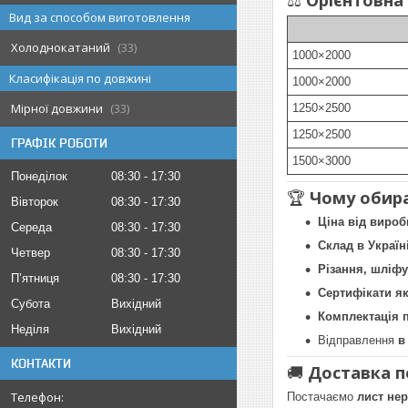
Вид за способом виготовлення
Холоднокатаний
33
1000×2000
Класифікація по довжині
1000×2000
Мірної довжини
33
1250×2500
1250×2500
ГРАФІК РОБОТИ
1500×3000
Понеділок
08:30
17:30
🏆
Чому обир
Вівторок
08:30
17:30
Ціна від вироб
Середа
08:30
17:30
Склад в Україн
Четвер
08:30
17:30
Різання, шліфу
Пʼятниця
08:30
17:30
Сертифікати як
Субота
Вихідний
Комплектація 
Неділя
Вихідний
Відправлення
в
КОНТАКТИ
🚚
Доставка п
Постачаємо
лист нер