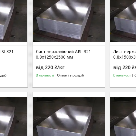
ISI 321
Лист нержавіючий AISI 321
Лист нержа
0,8х1250х2500 мм
0,8х1500х
від 220 ₴/кг
від 220 ₴
здріб
В наявності
Оптом і в роздріб
В наявності