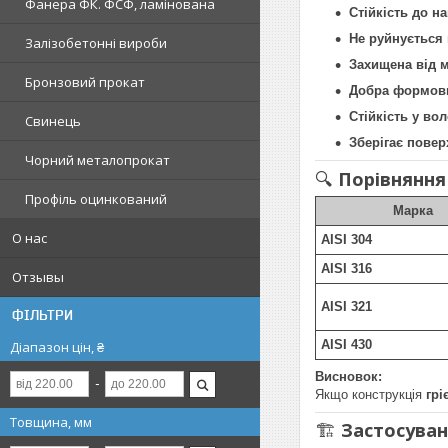
Фанера ФК. ФСФ, ламінована
Стійкість до на
Не руйнується
Залізобетонні вироби
Захищена від м
Бронзовий прокат
Добра формовн
Стійкість у во
Свинець
Зберігає повер
Чорний металопрокат
🔍
Порівняння
Профіль оцинкований
Марка
О нас
AISI 304
AISI 316
Отзывы
AISI 321
ФІЛЬТРИ
AISI 430
Діапазон цін, ₴
Висновок:
Якщо конструкція
грі
Товщина, мм
🏗
Застосуван