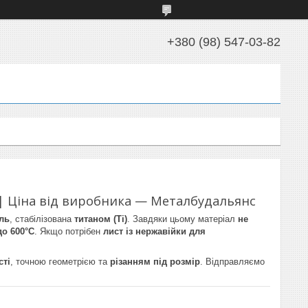
+380 (98) 547-03-82
 | Ціна від виробника — Металбудальянс
аль
, стабілізована
титаном (Ti)
. Завдяки цьому матеріал
не
до 600°C
. Якщо потрібен
лист із нержавійки для
сті
, точною геометрією та
різанням під розмір
. Відправляємо