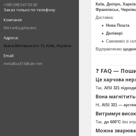
+380 (98) 547-03-82
Київ, Дніпро, Харкі
Заказ только по телефону
Франківськ, Чернівц
Доставка:
Нова Пошта
МеталБудАльянс
Делівері
Самовивіз зі ск
Івана Виговського 13, Київ, Україна
Відправляємо
щодня
metalbud13@ukr.net
❓
FAQ — Поши
Це харчова нер
Так,
AISI 321 підход
Вона магнітить
Ні,
AISI 321 — аустен
Витримує висок
Так,
до 600°C
без втр
Можна зварюва